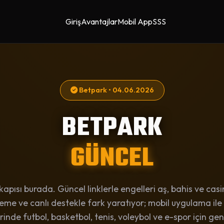
Giriş
Avantajlar
Mobil App
SSS
Betpark • 04.06.2026
BETPARK
GÜNCEL
 kapısı burada. Güncel linklerle engelleri aş, bahis ve ca
deme ve canlı destekle fark yaratıyor; mobil uygulama ile
nde futbol, basketbol, tenis, voleybol ve e-spor için ge