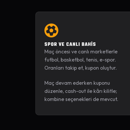
SPOR VE CANLI BAHİS
Maç öncesi ve canlı marketlerle
futbol, basketbol, tenis, e-spor.
Oranları takip et, kupon oluştur.
Maç devam ederken kuponu
düzenle, cash-out ile kârı kilitle;
kombine seçenekleri de mevcut.