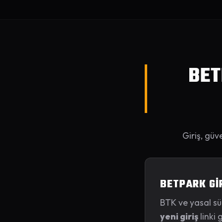
BET
Giriş, güv
BETPARK GI
BTK ve yasal sü
yeni giriş
linki 