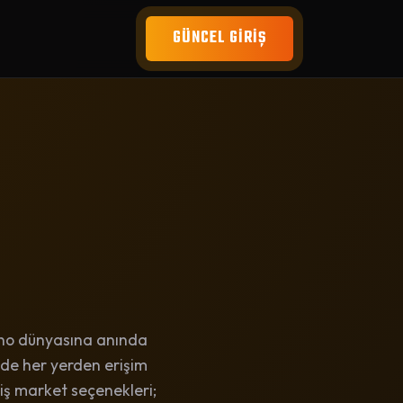
GÜNCEL GİRİŞ
sino dünyasına anında
 de her yerden erişim
niş market seçenekleri;