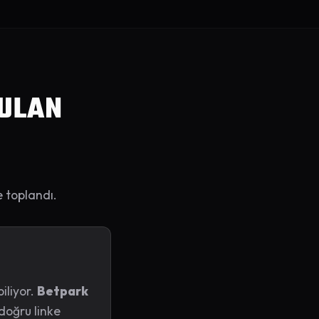
RULAN
e toplandı.
iliyor.
Betpark
doğru linke