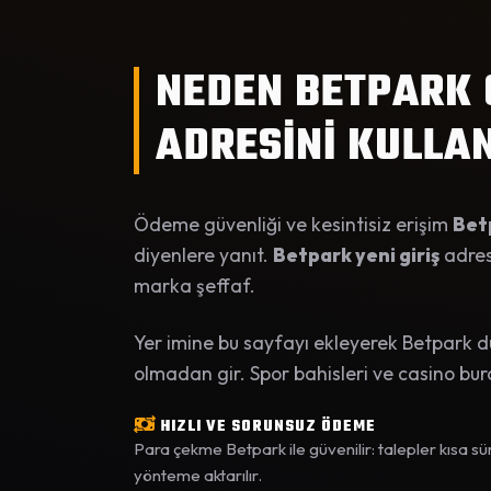
NEDEN BETPARK 
ADRESİNİ KULLA
Ödeme güvenliği ve kesintisiz erişim
Bet
diyenlere yanıt.
Betpark yeni giriş
adres
marka şeffaf.
Yer imine bu sayfayı ekleyerek Betpark dü
olmadan gir. Spor bahisleri ve casino bu
HIZLI VE SORUNSUZ ÖDEME
Para çekme Betpark ile güvenilir: talepler kısa süre
yönteme aktarılır.