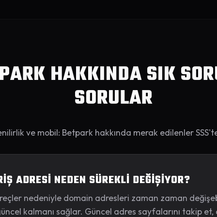
PARK HAKKINDA SIK SO
SORULAR
enilirlik ve mobil: Betpark hakkında merak edilenler SSS't
RIŞ ADRESI NEDEN SÜREKLI DEĞIŞIYOR?
reçler nedeniyle domain adresleri zaman zaman değişeb
güncel kalmanı sağlar. Güncel adres sayfalarını takip et, 