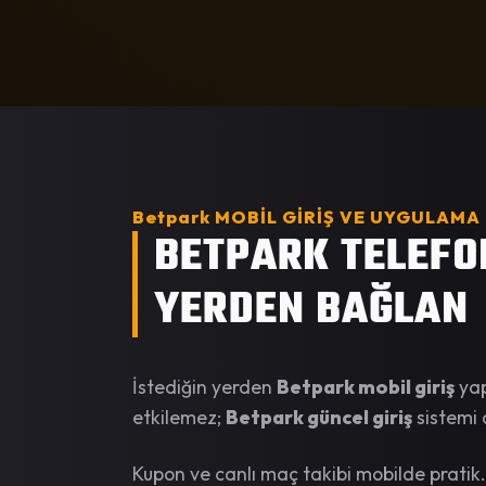
Betpark MOBİL GİRİŞ VE UYGULAMA
BETPARK TELEFON
YERDEN BAĞLAN
İstediğin yerden
Betpark mobil giriş
yap
etkilemez;
Betpark güncel giriş
sistemi 
Kupon ve canlı maç takibi mobilde pratik