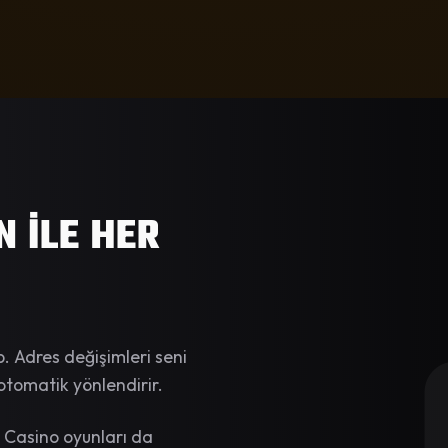
 İLE HER
. Adres değişimleri seni
otomatik yönlendirir.
. Casino oyunları da