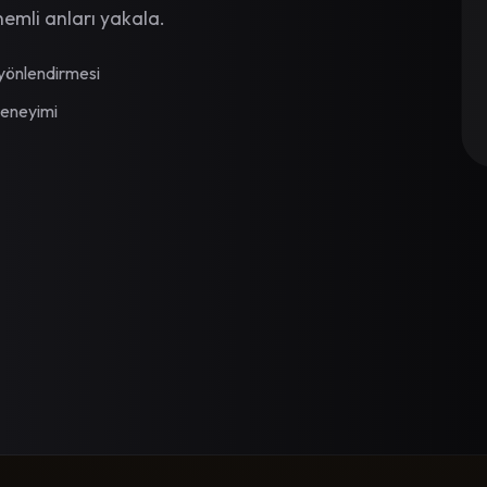
nemli anları yakala.
yönlendirmesi
deneyimi