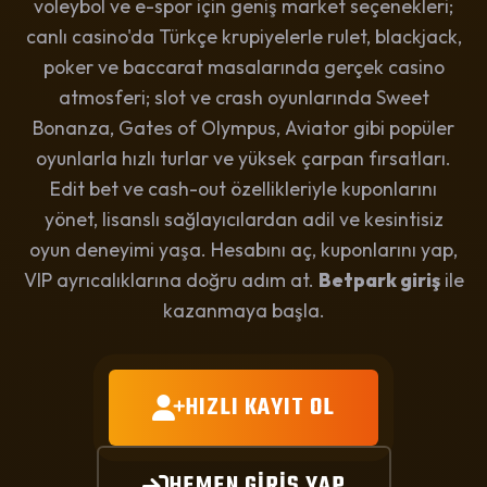
voleybol ve e-spor için geniş market seçenekleri;
canlı casino'da Türkçe krupiyelerle rulet, blackjack,
poker ve baccarat masalarında gerçek casino
atmosferi; slot ve crash oyunlarında Sweet
Bonanza, Gates of Olympus, Aviator gibi popüler
oyunlarla hızlı turlar ve yüksek çarpan fırsatları.
Edit bet ve cash-out özellikleriyle kuponlarını
yönet, lisanslı sağlayıcılardan adil ve kesintisiz
oyun deneyimi yaşa. Hesabını aç, kuponlarını yap,
VIP ayrıcalıklarına doğru adım at.
Betpark giriş
ile
kazanmaya başla.
HIZLI KAYIT OL
HEMEN GİRİŞ YAP