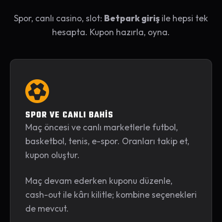
Spor, canlı casino, slot:
Betpark giriş
ile hepsi tek
hesapta. Kupon hazırla, oyna.
SPOR VE CANLI BAHİS
Maç öncesi ve canlı marketlerle futbol,
basketbol, tenis, e-spor. Oranları takip et,
kupon oluştur.
Maç devam ederken kuponu düzenle,
cash-out ile kârı kilitle; kombine seçenekleri
de mevcut.