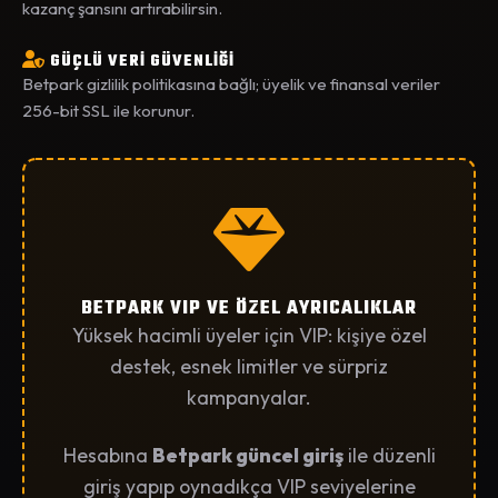
kazanç şansını artırabilirsin.
GÜÇLÜ VERİ GÜVENLİĞİ
Betpark gizlilik politikasına bağlı; üyelik ve finansal veriler
256-bit SSL ile korunur.
BETPARK VIP VE ÖZEL AYRICALIKLAR
Yüksek hacimli üyeler için VIP: kişiye özel
destek, esnek limitler ve sürpriz
kampanyalar.
Hesabına
Betpark güncel giriş
ile düzenli
giriş yapıp oynadıkça VIP seviyelerine