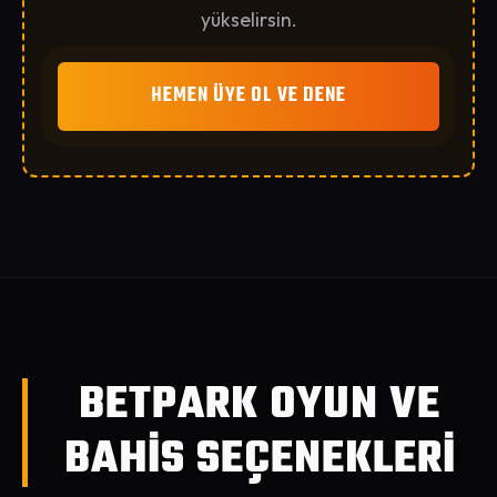
yükselirsin.
HEMEN ÜYE OL VE DENE
BETPARK OYUN VE
BAHİS SEÇENEKLERİ