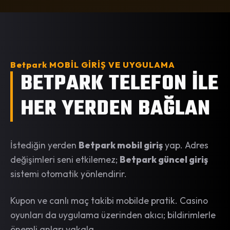
Betpark MOBİL GİRİŞ VE UYGULAMA
BETPARK TELEFON İLE
HER YERDEN BAĞLAN
İstediğin yerden
Betpark mobil giriş
yap. Adres
değişimleri seni etkilemez;
Betpark güncel giriş
sistemi otomatik yönlendirir.
Kupon ve canlı maç takibi mobilde pratik. Casino
oyunları da uygulama üzerinden akıcı; bildirimlerle
önemli anları yakala.