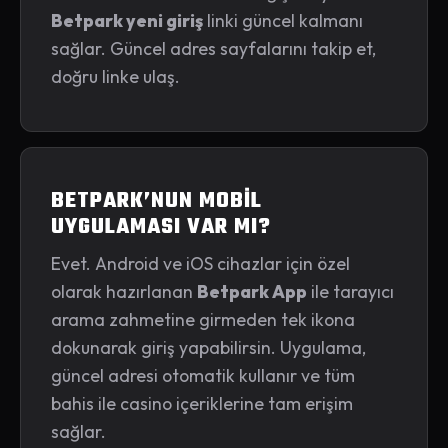
Betpark yeni giriş
linki güncel kalmanı
sağlar. Güncel adres sayfalarını takip et,
doğru linke ulaş.
BETPARK’NUN MOBIL
UYGULAMASI VAR MI?
Evet. Android ve iOS cihazlar için özel
olarak hazırlanan
Betpark App
ile tarayıcı
arama zahmetine girmeden tek ikona
dokunarak giriş yapabilirsin. Uygulama,
güncel adresi otomatik kullanır ve tüm
bahis ile casino içeriklerine tam erişim
sağlar.