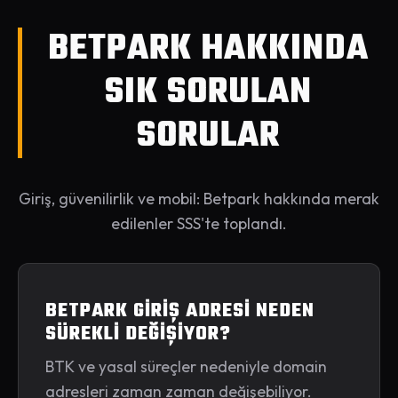
BETPARK HAKKINDA
SIK SORULAN
SORULAR
Giriş, güvenilirlik ve mobil: Betpark hakkında merak
edilenler SSS'te toplandı.
BETPARK GIRIŞ ADRESI NEDEN
SÜREKLI DEĞIŞIYOR?
BTK ve yasal süreçler nedeniyle domain
adresleri zaman zaman değişebiliyor.