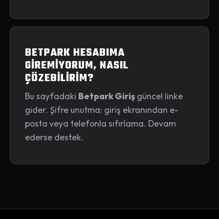
BETPARK HESABIMA
GIREMIYORUM, NASIL
ÇÖZEBILIRIM?
Bu sayfadaki
Betpark Giriş
güncel linke
gider. Şifre unutma: giriş ekranından e-
posta veya telefonla sıfırlama. Devam
ederse destek.