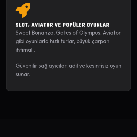
SLOT, AVIATOR VE POPÜLER OYUNLAR
Sweet Bonanza, Gates of Olympus, Aviator
gibi oyunlarla hızlı turlar, büyük çarpan
ihtimali.
Güvenilir sağlayıcılar, adil ve kesintisiz oyun
sunar.