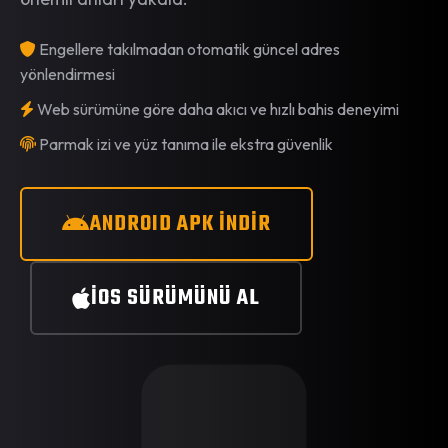
Engellere takılmadan otomatik güncel adres
yönlendirmesi
Web sürümüne göre daha akıcı ve hızlı bahis deneyimi
Parmak izi ve yüz tanıma ile ekstra güvenlik
ANDROID APK İNDİR
IOS SÜRÜMÜNÜ AL