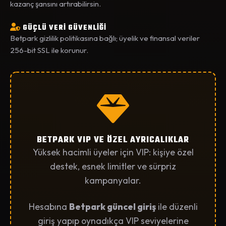
kazanç şansını artırabilirsin.
GÜÇLÜ VERİ GÜVENLİĞİ
Betpark gizlilik politikasına bağlı; üyelik ve finansal veriler
256-bit SSL ile korunur.
BETPARK VIP VE ÖZEL AYRICALIKLAR
Yüksek hacimli üyeler için VIP: kişiye özel
destek, esnek limitler ve sürpriz
kampanyalar.
Hesabına
Betpark güncel giriş
ile düzenli
giriş yapıp oynadıkça VIP seviyelerine