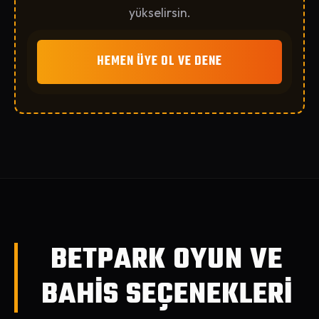
yükselirsin.
HEMEN ÜYE OL VE DENE
BETPARK OYUN VE
BAHİS SEÇENEKLERİ