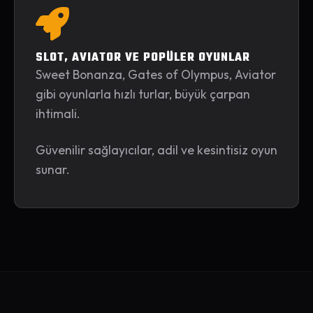
SLOT, AVIATOR VE POPÜLER OYUNLAR
Sweet Bonanza, Gates of Olympus, Aviator
gibi oyunlarla hızlı turlar, büyük çarpan
ihtimali.
Güvenilir sağlayıcılar, adil ve kesintisiz oyun
sunar.