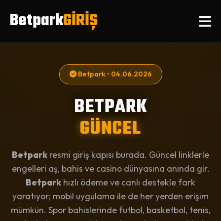
Betpark
GİRİŞ
Betpark • 04.06.2026
BETPARK
GÜNCEL
Betpark
resmi giriş kapısı burada. Güncel linklerle
engelleri aş, bahis ve casino dünyasına anında gir.
Betpark
hızlı ödeme ve canlı destekle fark
yaratıyor; mobil uygulama ile de her yerden erişim
mümkün. Spor bahislerinde futbol, basketbol, tenis,