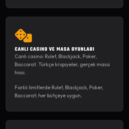
CANLI CASINO VE MASA OYUNLARI
Canlı casino: Rulet, Blackjack, Poker,
Baccarat. Türkçe krupiyeler, gerçek masa
hissi.
Farklı limitlerde Rulet, Blackjack, Poker,
Baccarat; her bütçeye uygun.