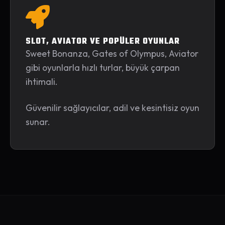
SLOT, AVIATOR VE POPÜLER OYUNLAR
Sweet Bonanza, Gates of Olympus, Aviator
gibi oyunlarla hızlı turlar, büyük çarpan
ihtimali.
Güvenilir sağlayıcılar, adil ve kesintisiz oyun
sunar.