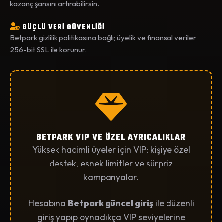
kazanç şansını artırabilirsin.
GÜÇLÜ VERİ GÜVENLİĞİ
Betpark gizlilik politikasına bağlı; üyelik ve finansal veriler
256-bit SSL ile korunur.
BETPARK VIP VE ÖZEL AYRICALIKLAR
Yüksek hacimli üyeler için VIP: kişiye özel
destek, esnek limitler ve sürpriz
kampanyalar.
Hesabına
Betpark güncel giriş
ile düzenli
giriş yapıp oynadıkça VIP seviyelerine