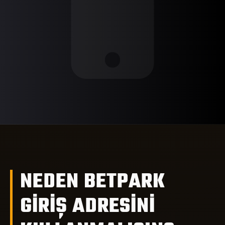
NEDEN BETPARK
GİRİŞ ADRESİNİ