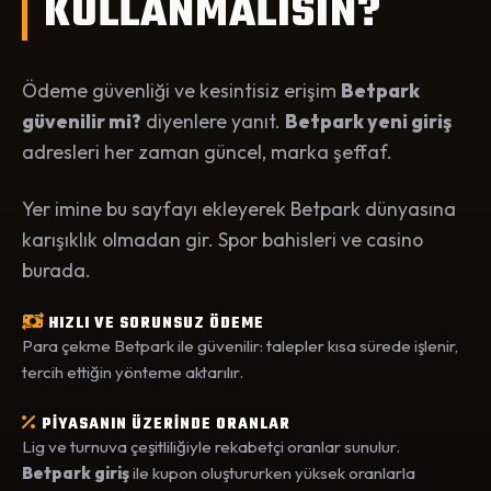
KULLANMALISIN?
Ödeme güvenliği ve kesintisiz erişim
Betpark
güvenilir mi?
diyenlere yanıt.
Betpark yeni giriş
adresleri her zaman güncel, marka şeffaf.
Yer imine bu sayfayı ekleyerek Betpark dünyasına
karışıklık olmadan gir. Spor bahisleri ve casino
burada.
HIZLI VE SORUNSUZ ÖDEME
Para çekme Betpark ile güvenilir: talepler kısa sürede işlenir,
tercih ettiğin yönteme aktarılır.
PİYASANIN ÜZERİNDE ORANLAR
Lig ve turnuva çeşitliliğiyle rekabetçi oranlar sunulur.
Betpark giriş
ile kupon oluştururken yüksek oranlarla