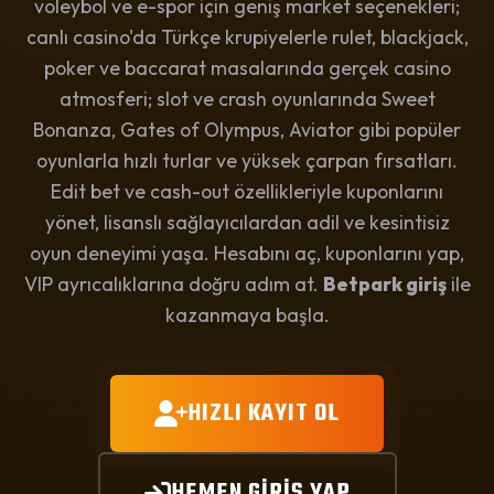
voleybol ve e-spor için geniş market seçenekleri;
canlı casino'da Türkçe krupiyelerle rulet, blackjack,
poker ve baccarat masalarında gerçek casino
atmosferi; slot ve crash oyunlarında Sweet
Bonanza, Gates of Olympus, Aviator gibi popüler
oyunlarla hızlı turlar ve yüksek çarpan fırsatları.
Edit bet ve cash-out özellikleriyle kuponlarını
yönet, lisanslı sağlayıcılardan adil ve kesintisiz
oyun deneyimi yaşa. Hesabını aç, kuponlarını yap,
VIP ayrıcalıklarına doğru adım at.
Betpark giriş
ile
kazanmaya başla.
HIZLI KAYIT OL
HEMEN GİRİŞ YAP