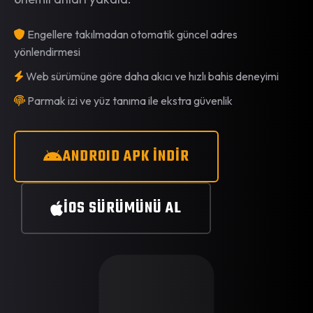
Engellere takılmadan otomatik güncel adres
yönlendirmesi
Web sürümüne göre daha akıcı ve hızlı bahis deneyimi
Parmak izi ve yüz tanıma ile ekstra güvenlik
ANDROID APK İNDİR
IOS SÜRÜMÜNÜ AL