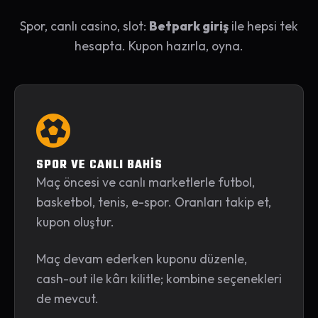
Spor, canlı casino, slot:
Betpark giriş
ile hepsi tek
hesapta. Kupon hazırla, oyna.
SPOR VE CANLI BAHİS
Maç öncesi ve canlı marketlerle futbol,
basketbol, tenis, e-spor. Oranları takip et,
kupon oluştur.
Maç devam ederken kuponu düzenle,
cash-out ile kârı kilitle; kombine seçenekleri
de mevcut.