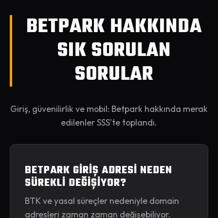
BETPARK HAKKINDA
SIK SORULAN
SORULAR
Giriş, güvenilirlik ve mobil: Betpark hakkında merak
edilenler SSS'te toplandı.
BETPARK GIRIŞ ADRESI NEDEN
SÜREKLI DEĞIŞIYOR?
BTK ve yasal süreçler nedeniyle domain
adresleri zaman zaman değişebiliyor.