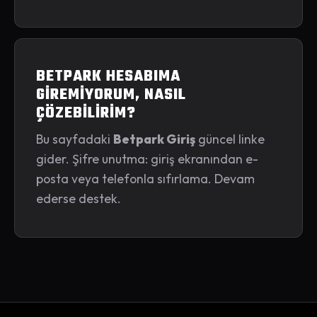
BETPARK HESABIMA
GIREMIYORUM, NASIL
ÇÖZEBILIRIM?
Bu sayfadaki
Betpark Giriş
güncel linke
gider. Şifre unutma: giriş ekranından e-
posta veya telefonla sıfırlama. Devam
ederse destek.