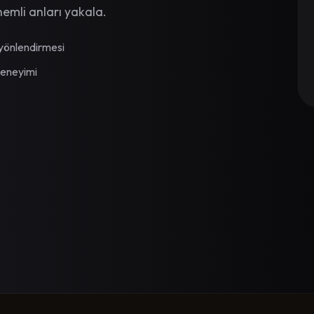
nemli anları yakala.
yönlendirmesi
deneyimi