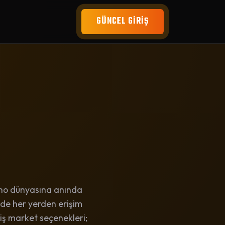
GÜNCEL GİRİŞ
sino dünyasına anında
 de her yerden erişim
niş market seçenekleri;