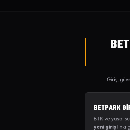
BET
Giriş, güv
BETPARK GI
BTK ve yasal sü
yeni giriş
linki 