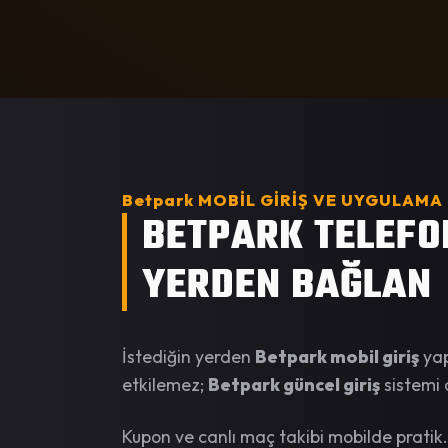
Betpark MOBİL GİRİŞ VE UYGULAMA
BETPARK TELEFON
YERDEN BAĞLAN
İstediğin yerden
Betpark mobil giriş
yap
etkilemez;
Betpark güncel giriş
sistemi 
Kupon ve canlı maç takibi mobilde pratik