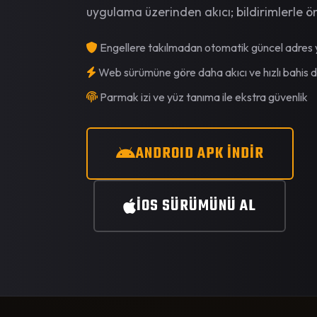
uygulama üzerinden akıcı; bildirimlerle ö
Engellere takılmadan otomatik güncel adres 
Web sürümüne göre daha akıcı ve hızlı bahis 
Parmak izi ve yüz tanıma ile ekstra güvenlik
ANDROID APK İNDİR
IOS SÜRÜMÜNÜ AL