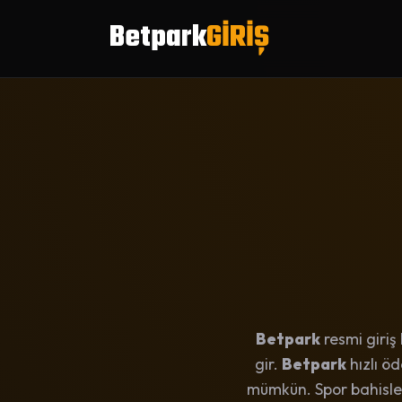
Betpark
GİRİŞ
Betpark
resmi giriş
gir.
Betpark
hızlı ö
mümkün. Spor bahisleri