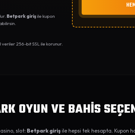
HEM
lur.
Betpark giriş
ile kupon
bilirsin.
al veriler 256-bit SSL ile korunur.
RK OYUN VE BAHİS SEÇE
casino, slot:
Betpark giriş
ile hepsi tek hesapta. Kupon ha