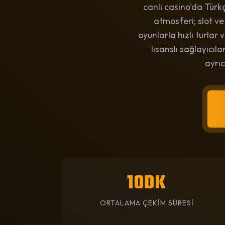
canlı casino'da Türk
atmosferi; slot v
oyunlarla hızlı turlar 
lisanslı sağlayıcıl
ayrı
10DK
ORTALAMA ÇEKİM SÜRESİ