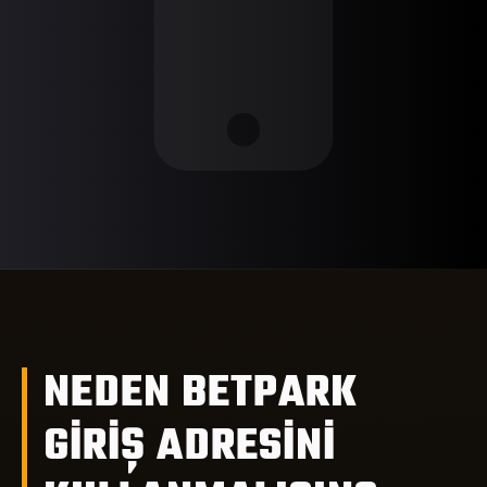
NEDEN BETPARK
GİRİŞ ADRESİNİ