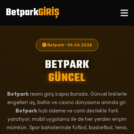
Betpark
GİRİŞ
Betpark • 04.06.2026
BETPARK
GÜNCEL
Betpark
resmi giriş kapısı burada. Güncel linklerle
engelleri aş, bahis ve casino dünyasına anında gir.
Betpark
hızlı ödeme ve canlı destekle fark
yaratıyor; mobil uygulama ile de her yerden erişim
mümkün. Spor bahislerinde futbol, basketbol, tenis,