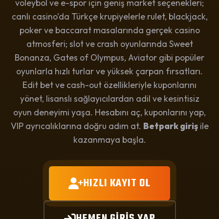
voleybol ve e-spor için geniş market seçenekleri;
canlı casino'da Türkçe krupiyelerle rulet, blackjack,
poker ve baccarat masalarında gerçek casino
atmosferi; slot ve crash oyunlarında Sweet
Bonanza, Gates of Olympus, Aviator gibi popüler
oyunlarla hızlı turlar ve yüksek çarpan fırsatları.
Edit bet ve cash-out özellikleriyle kuponlarını
yönet, lisanslı sağlayıcılardan adil ve kesintisiz
oyun deneyimi yaşa. Hesabını aç, kuponlarını yap,
VIP ayrıcalıklarına doğru adım at.
Betpark giriş
ile
kazanmaya başla.
HIZLI KAYIT OL
HEMEN GİRİŞ YAP