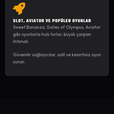
SLOT, AVIATOR VE POPÜLER OYUNLAR
Sweet Bonanza, Gates of Olympus, Aviator
gibi oyunlarla hızlı turlar, büyük çarpan
ihtimali.
Güvenilir sağlayıcılar, adil ve kesintisiz oyun
sunar.