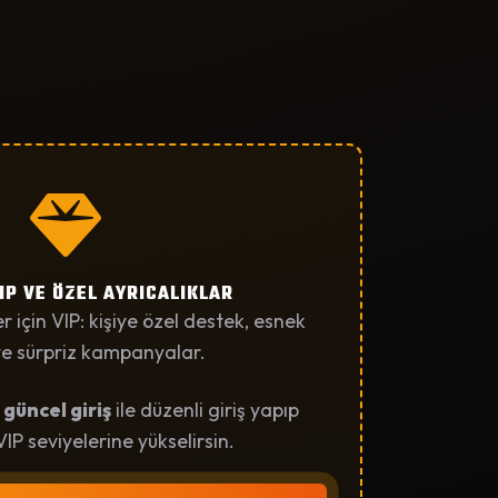
IP VE ÖZEL AYRICALIKLAR
r için VIP: kişiye özel destek, esnek
 ve sürpriz kampanyalar.
güncel giriş
ile düzenli giriş yapıp
IP seviyelerine yükselirsin.