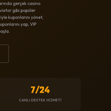
larında gerçek casino
iator gibi popüler
riyle kuponlarını yönet,
kuponlarını yap, VIP
aşla.
7/24
CANLI DESTEK HİZMETİ