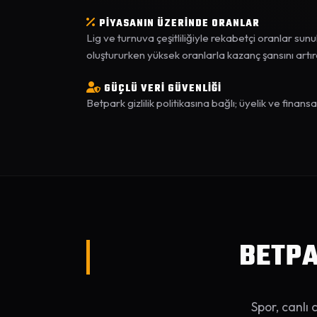
PİYASANIN ÜZERİNDE ORANLAR
Lig ve turnuva çeşitliliğiyle rekabetçi oranlar sunu
oluştururken yüksek oranlarla kazanç şansını artıra
GÜÇLÜ VERİ GÜVENLİĞİ
Betpark gizlilik politikasına bağlı; üyelik ve finans
BETPA
Spor, canlı 