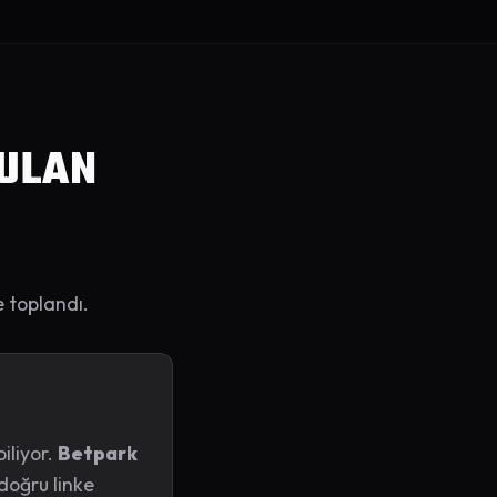
RULAN
e toplandı.
iliyor.
Betpark
doğru linke