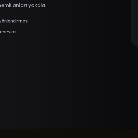
nemli anları yakala.
yönlendirmesi
deneyimi