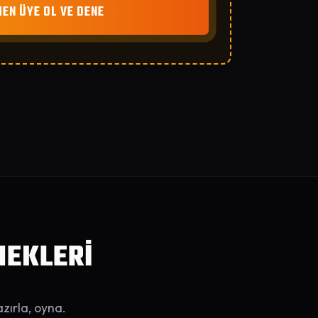
EN ÜYE OL VE DENE
NEKLERİ
zırla, oyna.