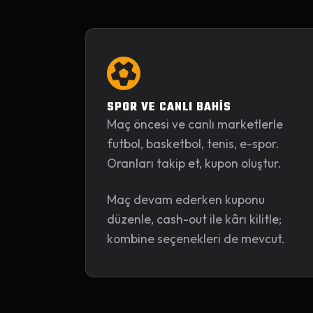
SPOR VE CANLI BAHİS
Maç öncesi ve canlı marketlerle
futbol, basketbol, tenis, e-spor.
Oranları takip et, kupon oluştur.
Maç devam ederken kuponu
düzenle, cash-out ile kârı kilitle;
kombine seçenekleri de mevcut.