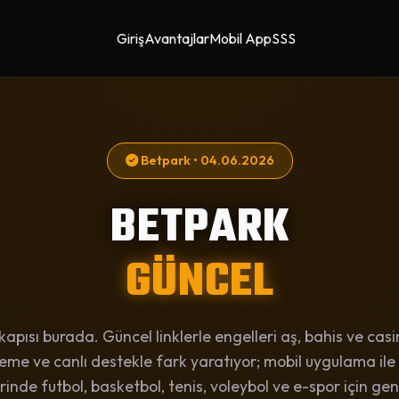
Giriş
Avantajlar
Mobil App
SSS
Betpark • 04.06.2026
BETPARK
GÜNCEL
 kapısı burada. Güncel linklerle engelleri aş, bahis ve ca
deme ve canlı destekle fark yaratıyor; mobil uygulama ile
nde futbol, basketbol, tenis, voleybol ve e-spor için ge