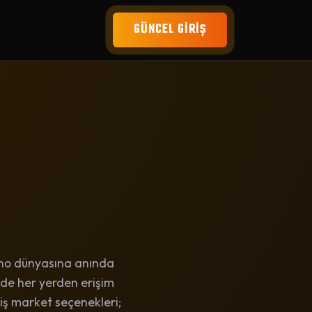
GÜNCEL GİRİŞ
sino dünyasına anında
 de her yerden erişim
niş market seçenekleri;