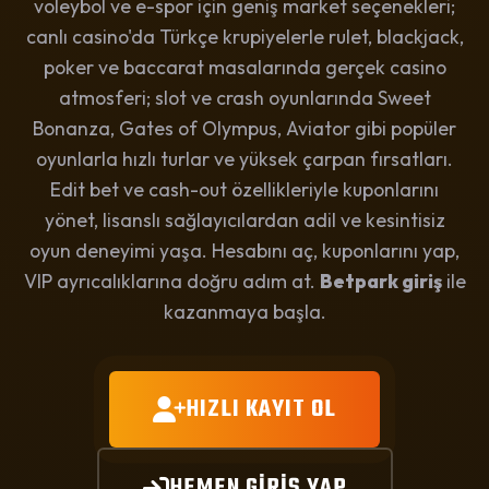
voleybol ve e-spor için geniş market seçenekleri;
canlı casino'da Türkçe krupiyelerle rulet, blackjack,
poker ve baccarat masalarında gerçek casino
atmosferi; slot ve crash oyunlarında Sweet
Bonanza, Gates of Olympus, Aviator gibi popüler
oyunlarla hızlı turlar ve yüksek çarpan fırsatları.
Edit bet ve cash-out özellikleriyle kuponlarını
yönet, lisanslı sağlayıcılardan adil ve kesintisiz
oyun deneyimi yaşa. Hesabını aç, kuponlarını yap,
VIP ayrıcalıklarına doğru adım at.
Betpark giriş
ile
kazanmaya başla.
HIZLI KAYIT OL
HEMEN GİRİŞ YAP