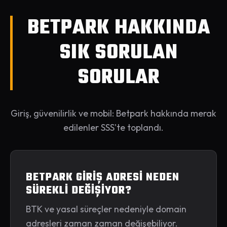
BETPARK HAKKINDA
SIK SORULAN
SORULAR
Giriş, güvenilirlik ve mobil: Betpark hakkında merak
edilenler SSS'te toplandı.
BETPARK GIRIŞ ADRESI NEDEN
SÜREKLI DEĞIŞIYOR?
BTK ve yasal süreçler nedeniyle domain
adresleri zaman zaman değişebiliyor.