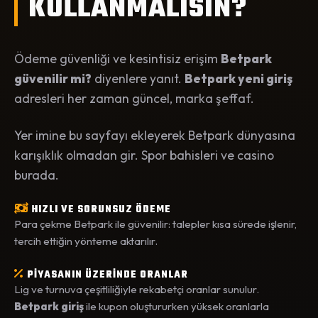
KULLANMALISIN?
Ödeme güvenliği ve kesintisiz erişim
Betpark
güvenilir mi?
diyenlere yanıt.
Betpark yeni giriş
adresleri her zaman güncel, marka şeffaf.
Yer imine bu sayfayı ekleyerek Betpark dünyasına
karışıklık olmadan gir. Spor bahisleri ve casino
burada.
HIZLI VE SORUNSUZ ÖDEME
Para çekme Betpark ile güvenilir: talepler kısa sürede işlenir,
tercih ettiğin yönteme aktarılır.
PİYASANIN ÜZERİNDE ORANLAR
Lig ve turnuva çeşitliliğiyle rekabetçi oranlar sunulur.
Betpark giriş
ile kupon oluştururken yüksek oranlarla