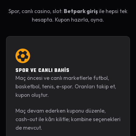
Spor, canlı casino, slot:
Betpark giriş
ile hepsi tek
hesapta. Kupon hazırla, oyna.
SPOR VE CANLI BAHİS
Maç öncesi ve canlı marketlerle futbol,
basketbol, tenis, e-spor. Oranları takip et,
kupon oluştur.
Maç devam ederken kuponu düzenle,
cash-out ile kârı kilitle; kombine seçenekleri
de mevcut.