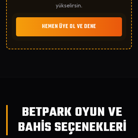
yükselirsin.
HEMEN ÜYE OL VE DENE
BETPARK OYUN VE
BAHİS SEÇENEKLERİ