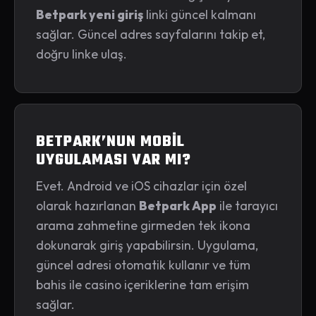
Betpark yeni giriş
linki güncel kalmanı
sağlar. Güncel adres sayfalarını takip et,
doğru linke ulaş.
BETPARK’NUN MOBIL
UYGULAMASI VAR MI?
Evet. Android ve iOS cihazlar için özel
olarak hazırlanan
Betpark App
ile tarayıcı
arama zahmetine girmeden tek ikona
dokunarak giriş yapabilirsin. Uygulama,
güncel adresi otomatik kullanır ve tüm
bahis ile casino içeriklerine tam erişim
sağlar.