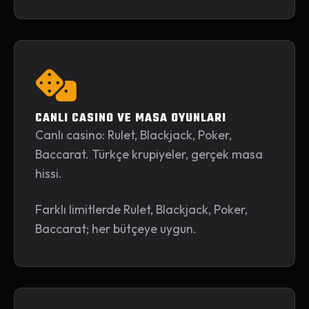
CANLI CASINO VE MASA OYUNLARI
Canlı casino: Rulet, Blackjack, Poker,
Baccarat. Türkçe krupiyeler, gerçek masa
hissi.
Farklı limitlerde Rulet, Blackjack, Poker,
Baccarat; her bütçeye uygun.