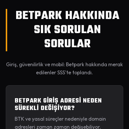
BETPARK HAKKINDA
SIK SORULAN
SORULAR
Giriş, güvenilirlik ve mobil: Betpark hakkında merak
edilenler SSS'te toplandı.
BETPARK GIRIŞ ADRESI NEDEN
SÜREKLI DEĞIŞIYOR?
BTK ve yasal süreçler nedeniyle domain
adresleri zaman zaman değişebiliyor.