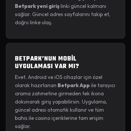
Betpark yeni giriş
linki güncel kalmanı
sağlar. Güncel adres sayfalarını takip et,
doğru linke ulaş.
BETPARK’NUN MOBIL
UYGULAMASI VAR MI?
Evet. Android ve iOS cihazlar için özel
olarak hazırlanan
Betpark App
ile tarayıcı
arama zahmetine girmeden tek ikona
dokunarak giriş yapabilirsin. Uygulama,
güncel adresi otomatik kullanır ve tüm
bahis ile casino içeriklerine tam erişim
sağlar.