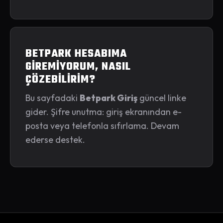
BETPARK HESABIMA
GIREMIYORUM, NASIL
ÇÖZEBILIRIM?
Bu sayfadaki
Betpark Giriş
güncel linke
gider. Şifre unutma: giriş ekranından e-
posta veya telefonla sıfırlama. Devam
ederse destek.