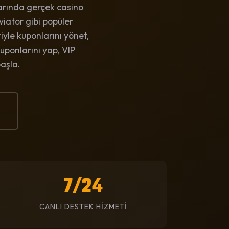
larında gerçek casino
iator gibi popüler
riyle kuponlarını yönet,
kuponlarını yap, VIP
aşla.
7/24
CANLI DESTEK HİZMETİ