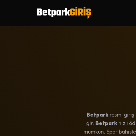
Betpark
GİRİŞ
Betpark
resmi giriş
gir.
Betpark
hızlı ö
mümkün. Spor bahisleri