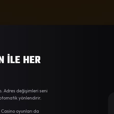
 İLE HER
. Adres değişimleri seni
otomatik yönlendirir.
. Casino oyunları da