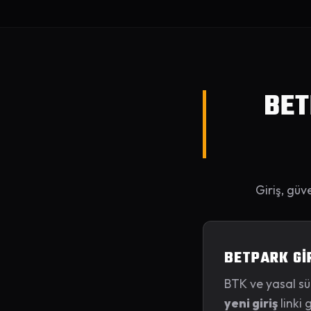
BET
Giriş, güv
BETPARK GI
BTK ve yasal sü
yeni giriş
linki 