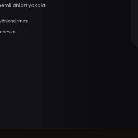
nemli anları yakala.
yönlendirmesi
deneyimi