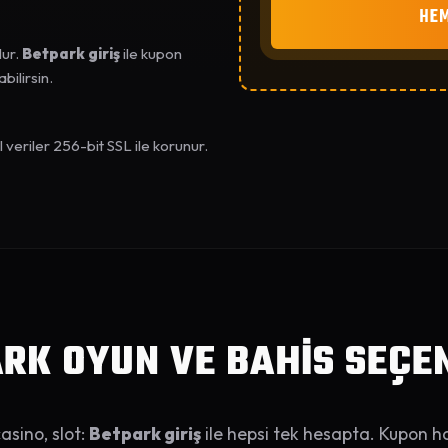
HEM
lur.
Betpark giriş
ile kupon
bilirsin.
al veriler 256-bit SSL ile korunur.
RK OYUN VE BAHİS SEÇE
casino, slot:
Betpark giriş
ile hepsi tek hesapta. Kupon ha