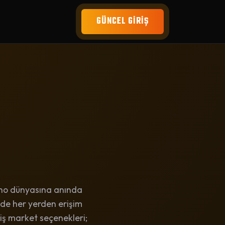
GÜNCEL GİRİŞ
sino dünyasına anında
 de her yerden erişim
niş market seçenekleri;