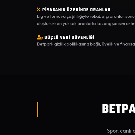
PİYASANIN ÜZERİNDE ORANLAR
Lig ve turnuva çeşitliliğiyle rekabetçi oranlar sunu
oluştururken yüksek oranlarla kazanç şansını artıra
GÜÇLÜ VERİ GÜVENLİĞİ
Betpark gizlilik politikasına bağlı; üyelik ve finans
BETPA
Spor, canlı 