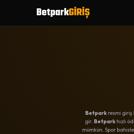
Betpark
GİRİŞ
Betpark
resmi giriş
gir.
Betpark
hızlı ö
mümkün. Spor bahisleri