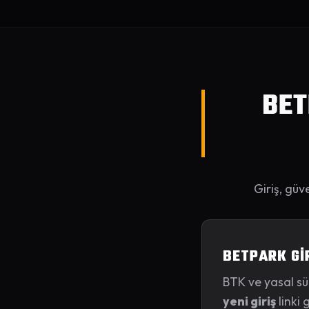
BET
Giriş, güv
BETPARK GI
BTK ve yasal sü
yeni giriş
linki 