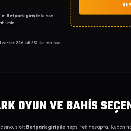
HEM
lur.
Betpark giriş
ile kupon
bilirsin.
al veriler 256-bit SSL ile korunur.
RK OYUN VE BAHİS SEÇE
casino, slot:
Betpark giriş
ile hepsi tek hesapta. Kupon ha