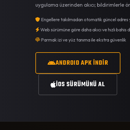
uygulama üzerinden akıcı; bildirimlerle ö
Engellere takılmadan otomatik güncel adres 
Web sürümüne göre daha akıcı ve hızlı bahis 
Parmak izi ve yüz tanıma ile ekstra güvenlik
ANDROID APK İNDİR
IOS SÜRÜMÜNÜ AL