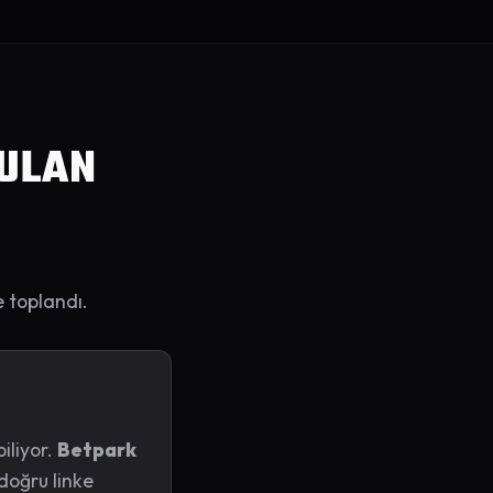
RULAN
e toplandı.
iliyor.
Betpark
doğru linke