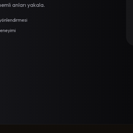
nemli anları yakala.
yönlendirmesi
deneyimi