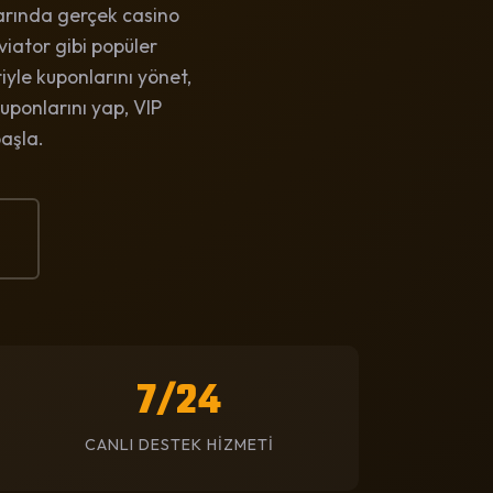
larında gerçek casino
iator gibi popüler
riyle kuponlarını yönet,
kuponlarını yap, VIP
aşla.
7/24
CANLI DESTEK HİZMETİ