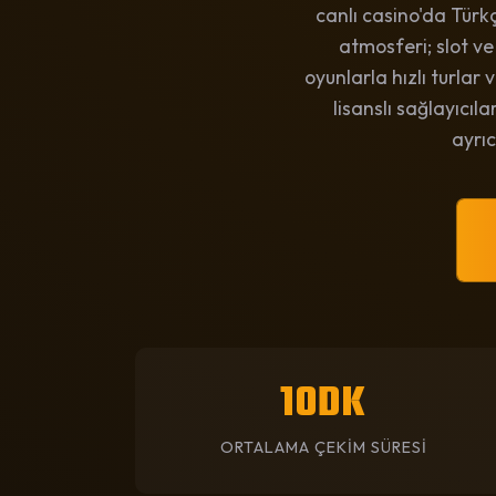
canlı casino'da Türk
atmosferi; slot v
oyunlarla hızlı turlar 
lisanslı sağlayıcıl
ayrı
10DK
ORTALAMA ÇEKİM SÜRESİ