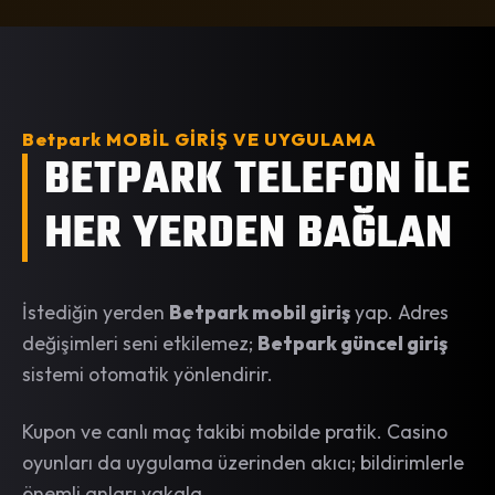
Betpark MOBİL GİRİŞ VE UYGULAMA
BETPARK TELEFON İLE
HER YERDEN BAĞLAN
İstediğin yerden
Betpark mobil giriş
yap. Adres
değişimleri seni etkilemez;
Betpark güncel giriş
sistemi otomatik yönlendirir.
Kupon ve canlı maç takibi mobilde pratik. Casino
oyunları da uygulama üzerinden akıcı; bildirimlerle
önemli anları yakala.