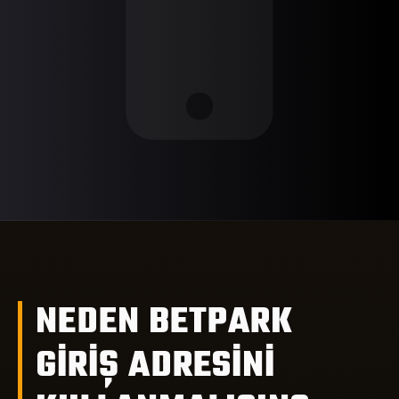
NEDEN BETPARK
GİRİŞ ADRESİNİ