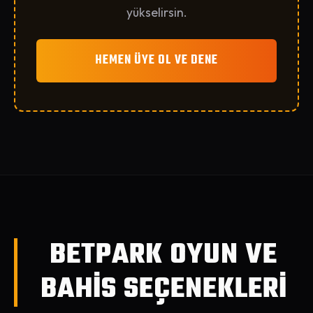
yükselirsin.
HEMEN ÜYE OL VE DENE
BETPARK OYUN VE
BAHİS SEÇENEKLERİ