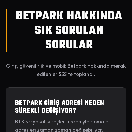
BETPARK HAKKINDA
SIK SORULAN
SORULAR
Giriş, güvenilirlik ve mobil: Betpark hakkında merak
edilenler SSS'te toplandı.
BETPARK GIRIŞ ADRESI NEDEN
SÜREKLI DEĞIŞIYOR?
BTK ve yasal süreçler nedeniyle domain
adresleri zaman zaman değişebiliyor.