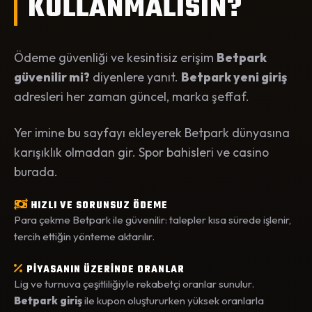
KULLANMALISIN?
Ödeme güvenliği ve kesintisiz erişim
Betpark
güvenilir mi?
diyenlere yanıt.
Betpark yeni giriş
adresleri her zaman güncel, marka şeffaf.
Yer imine bu sayfayı ekleyerek Betpark dünyasına
karışıklık olmadan gir. Spor bahisleri ve casino
burada.
HIZLI VE SORUNSUZ ÖDEME
Para çekme Betpark ile güvenilir: talepler kısa sürede işlenir,
tercih ettiğin yönteme aktarılır.
PİYASANIN ÜZERİNDE ORANLAR
Lig ve turnuva çeşitliliğiyle rekabetçi oranlar sunulur.
Betpark giriş
ile kupon oluştururken yüksek oranlarla