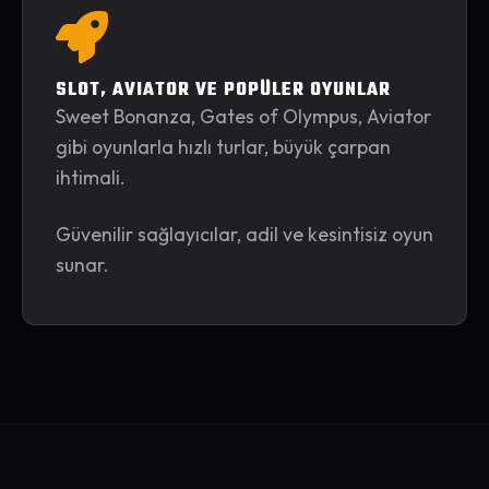
SLOT, AVIATOR VE POPÜLER OYUNLAR
Sweet Bonanza, Gates of Olympus, Aviator
gibi oyunlarla hızlı turlar, büyük çarpan
ihtimali.
Güvenilir sağlayıcılar, adil ve kesintisiz oyun
sunar.