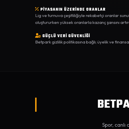
PİYASANIN ÜZERİNDE ORANLAR
Lig ve turnuva çeşitliliğiyle rekabetçi oranlar sunu
oluştururken yüksek oranlarla kazanç şansını artıra
GÜÇLÜ VERİ GÜVENLİĞİ
Betpark gizlilik politikasına bağlı; üyelik ve finans
BETPA
Spor, canlı 