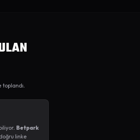
RULAN
e toplandı.
iliyor.
Betpark
doğru linke