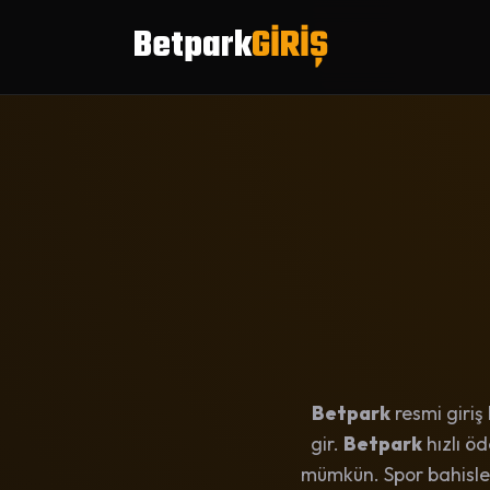
Betpark
GİRİŞ
Betpark
resmi giriş
gir.
Betpark
hızlı ö
mümkün. Spor bahisleri