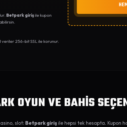
HEM
lur.
Betpark giriş
ile kupon
bilirsin.
al veriler 256-bit SSL ile korunur.
RK OYUN VE BAHİS SEÇE
casino, slot:
Betpark giriş
ile hepsi tek hesapta. Kupon ha