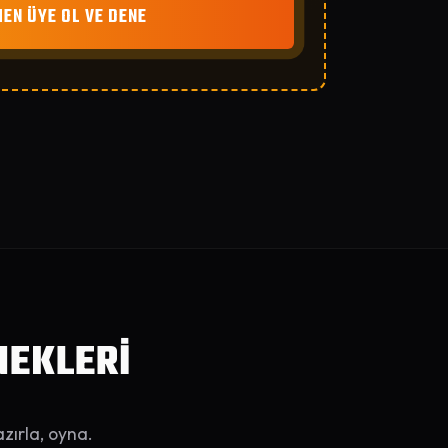
EN ÜYE OL VE DENE
NEKLERİ
zırla, oyna.