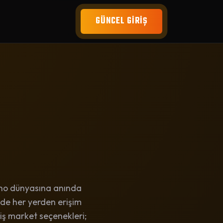
GÜNCEL GİRİŞ
sino dünyasına anında
 de her yerden erişim
niş market seçenekleri;