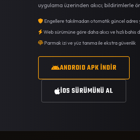
uygulama üzerinden akıcı; bildirimlerle ö
Engellere takılmadan otomatik güncel adres 
Web sürümüne göre daha akıcı ve hızlı bahis 
Parmak izi ve yüz tanıma ile ekstra güvenlik
ANDROID APK İNDİR
IOS SÜRÜMÜNÜ AL