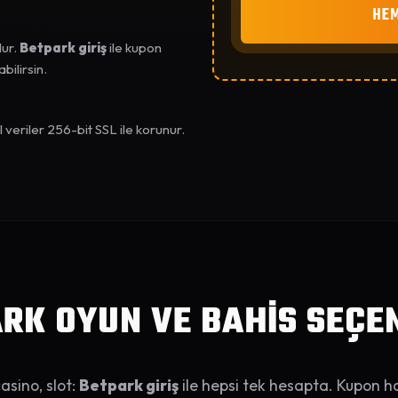
HEM
lur.
Betpark giriş
ile kupon
bilirsin.
al veriler 256-bit SSL ile korunur.
RK OYUN VE BAHİS SEÇE
casino, slot:
Betpark giriş
ile hepsi tek hesapta. Kupon ha