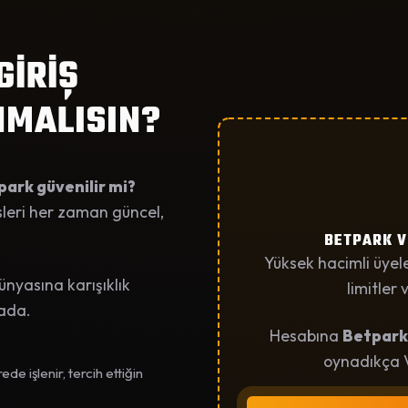
GİRİŞ
NMALISIN?
park güvenilir mi?
leri her zaman güncel,
BETPARK V
Yüksek hacimli üyele
nyasına karışıklık
limitler
rada.
Hesabına
Betpark 
oynadıkça V
de işlenir, tercih ettiğin