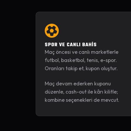
SPOR VE CANLI BAHİS
Maç öncesi ve canlı marketlerle
futbol, basketbol, tenis, e-spor.
Oranları takip et, kupon oluştur.
Maç devam ederken kuponu
düzenle, cash-out ile kârı kilitle;
kombine seçenekleri de mevcut.