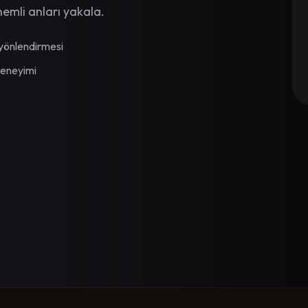
nemli anları yakala.
yönlendirmesi
deneyimi