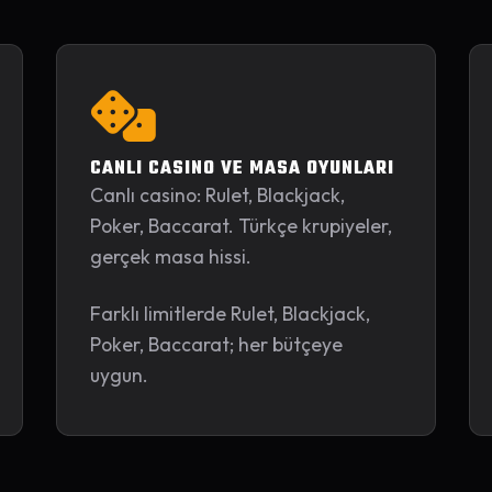
CANLI CASINO VE MASA OYUNLARI
Canlı casino: Rulet, Blackjack,
Poker, Baccarat. Türkçe krupiyeler,
gerçek masa hissi.
Farklı limitlerde Rulet, Blackjack,
Poker, Baccarat; her bütçeye
uygun.