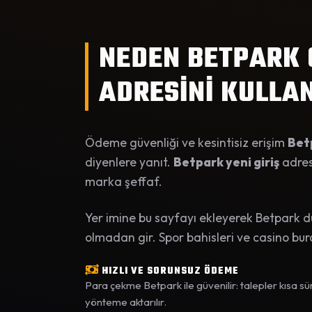
NEDEN BETPARK 
ADRESİNİ KULLA
Ödeme güvenliği ve kesintisiz erişim
Bet
diyenlere yanıt.
Betpark yeni giriş
adres
marka şeffaf.
Yer imine bu sayfayı ekleyerek Betpark dü
olmadan gir. Spor bahisleri ve casino bu
HIZLI VE SORUNSUZ ÖDEME
Para çekme Betpark ile güvenilir: talepler kısa süre
yönteme aktarılır.