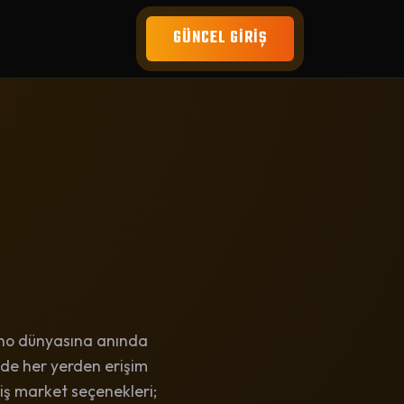
GÜNCEL GİRİŞ
sino dünyasına anında
 de her yerden erişim
niş market seçenekleri;