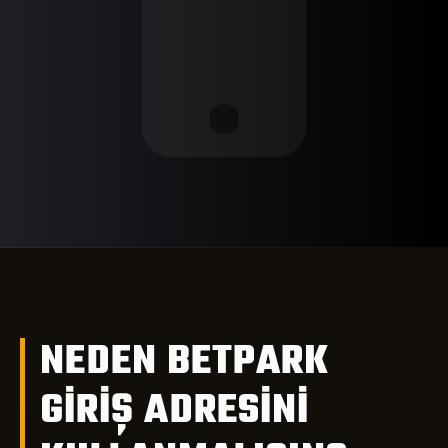
NEDEN BETPARK
GİRİŞ ADRESİNİ