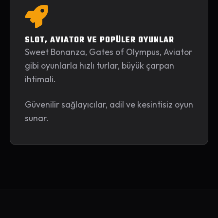
SLOT, AVIATOR VE POPÜLER OYUNLAR
Sweet Bonanza, Gates of Olympus, Aviator
gibi oyunlarla hızlı turlar, büyük çarpan
ihtimali.
Güvenilir sağlayıcılar, adil ve kesintisiz oyun
sunar.