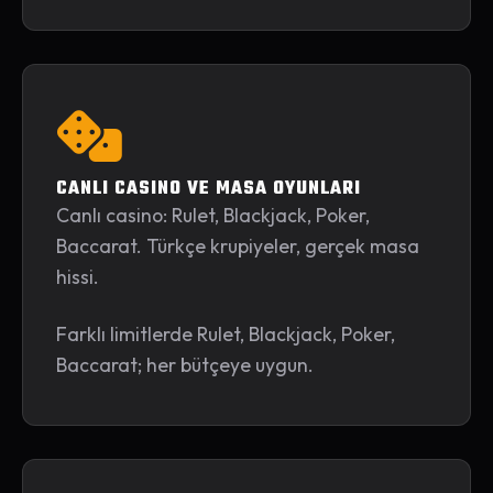
CANLI CASINO VE MASA OYUNLARI
Canlı casino: Rulet, Blackjack, Poker,
Baccarat. Türkçe krupiyeler, gerçek masa
hissi.
Farklı limitlerde Rulet, Blackjack, Poker,
Baccarat; her bütçeye uygun.