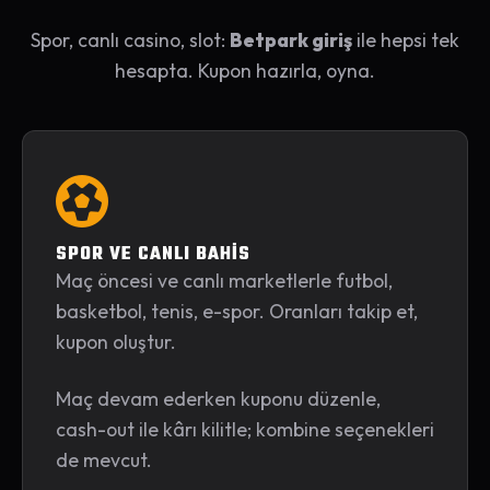
Spor, canlı casino, slot:
Betpark giriş
ile hepsi tek
hesapta. Kupon hazırla, oyna.
SPOR VE CANLI BAHİS
Maç öncesi ve canlı marketlerle futbol,
basketbol, tenis, e-spor. Oranları takip et,
kupon oluştur.
Maç devam ederken kuponu düzenle,
cash-out ile kârı kilitle; kombine seçenekleri
de mevcut.