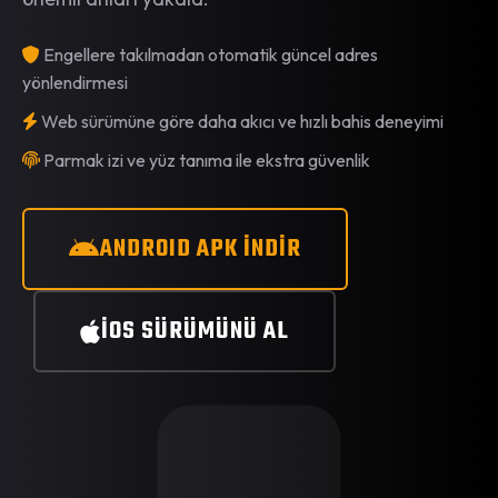
Engellere takılmadan otomatik güncel adres
yönlendirmesi
Web sürümüne göre daha akıcı ve hızlı bahis deneyimi
Parmak izi ve yüz tanıma ile ekstra güvenlik
ANDROID APK İNDİR
IOS SÜRÜMÜNÜ AL