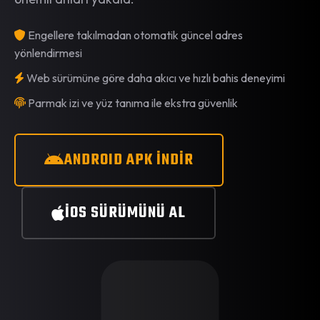
Engellere takılmadan otomatik güncel adres
yönlendirmesi
Web sürümüne göre daha akıcı ve hızlı bahis deneyimi
Parmak izi ve yüz tanıma ile ekstra güvenlik
ANDROID APK İNDİR
IOS SÜRÜMÜNÜ AL