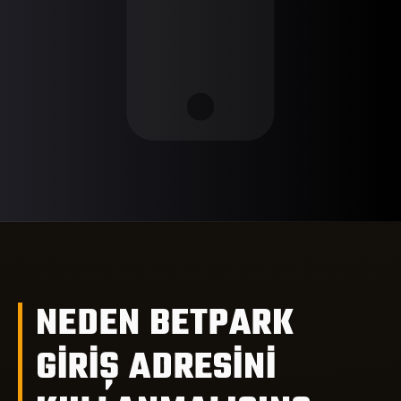
NEDEN BETPARK
GİRİŞ ADRESİNİ