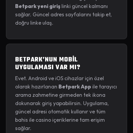
Betpark yeni giriş
linki güncel kalmanı
sağlar. Güncel adres sayfalarını takip et,
doğru linke ulaş.
BETPARK’NUN MOBIL
UYGULAMASI VAR MI?
Evet. Android ve iOS cihazlar için özel
olarak hazırlanan
Betpark App
ile tarayıcı
arama zahmetine girmeden tek ikona
dokunarak giriş yapabilirsin. Uygulama,
güncel adresi otomatik kullanır ve tüm
bahis ile casino içeriklerine tam erişim
sağlar.