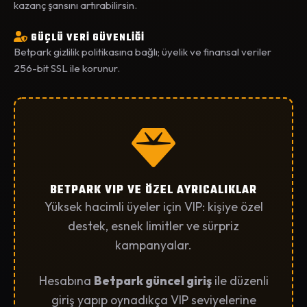
kazanç şansını artırabilirsin.
GÜÇLÜ VERİ GÜVENLİĞİ
Betpark gizlilik politikasına bağlı; üyelik ve finansal veriler
256-bit SSL ile korunur.
BETPARK VIP VE ÖZEL AYRICALIKLAR
Yüksek hacimli üyeler için VIP: kişiye özel
destek, esnek limitler ve sürpriz
kampanyalar.
Hesabına
Betpark güncel giriş
ile düzenli
giriş yapıp oynadıkça VIP seviyelerine