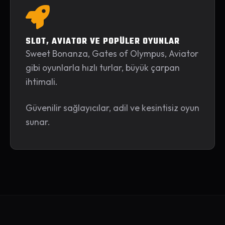
SLOT, AVIATOR VE POPÜLER OYUNLAR
Sweet Bonanza, Gates of Olympus, Aviator
gibi oyunlarla hızlı turlar, büyük çarpan
ihtimali.
Güvenilir sağlayıcılar, adil ve kesintisiz oyun
sunar.