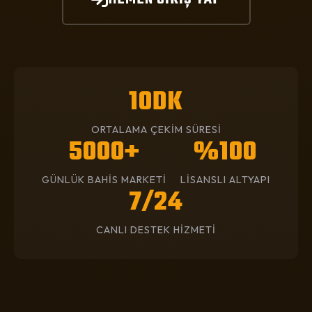
10DK
ORTALAMA ÇEKİM SÜRESİ
5000+
%100
GÜNLÜK BAHİS MARKETİ
LİSANSLI ALTYAPI
7/24
CANLI DESTEK HİZMETİ