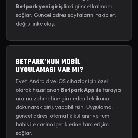
Betpark yeni giriş
linki güncel kalmanı
sağlar. Güncel adres sayfalarını takip et,
doğru linke ulaş.
BETPARK’NUN MOBIL
UYGULAMASI VAR MI?
Evet. Android ve iOS cihazlar için özel
olarak hazırlanan
Betpark App
ile tarayıcı
arama zahmetine girmeden tek ikona
dokunarak giriş yapabilirsin. Uygulama,
güncel adresi otomatik kullanır ve tüm
bahis ile casino içeriklerine tam erişim
sağlar.