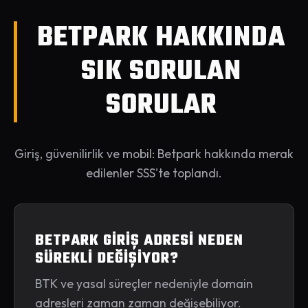
BETPARK HAKKINDA
SIK SORULAN
SORULAR
Giriş, güvenilirlik ve mobil: Betpark hakkında merak
edilenler SSS'te toplandı.
BETPARK GIRIŞ ADRESI NEDEN
SÜREKLI DEĞIŞIYOR?
BTK ve yasal süreçler nedeniyle domain
adresleri zaman zaman değişebiliyor.