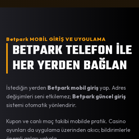
Betpark MOBİL GİRİŞ VE UYGULAMA
BETPARK TELEFON İLE
HER YERDEN BAĞLAN
İstediğin yerden
Betpark mobil giriş
yap. Adres
değişimleri seni etkilemez;
Betpark güncel giriş
sistemi otomatik yönlendirir.
Kupon ve canlı maç takibi mobilde pratik. Casino
oyunları da uygulama üzerinden akıcı; bildirimlerle
önemli anları yakala.