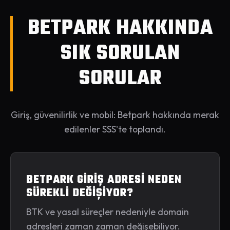
BETPARK HAKKINDA
SIK SORULAN
SORULAR
Giriş, güvenilirlik ve mobil: Betpark hakkında merak
edilenler SSS'te toplandı.
BETPARK GIRIŞ ADRESI NEDEN
SÜREKLI DEĞIŞIYOR?
BTK ve yasal süreçler nedeniyle domain
adresleri zaman zaman değişebiliyor.