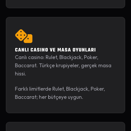
CANLI CASINO VE MASA OYUNLARI
Canlı casino: Rulet, Blackjack, Poker,
Baccarat. Türkçe krupiyeler, gerçek masa
hissi.
Farklı limitlerde Rulet, Blackjack, Poker,
Baccarat; her bütçeye uygun.