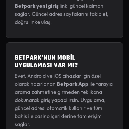
Betpark yeni giriş
linki güncel kalmanı
sağlar. Güncel adres sayfalarını takip et,
doğru linke ulaş.
BETPARK’NUN MOBIL
UYGULAMASI VAR MI?
Evet. Android ve iOS cihazlar için özel
olarak hazırlanan
Betpark App
ile tarayıcı
arama zahmetine girmeden tek ikona
dokunarak giriş yapabilirsin. Uygulama,
güncel adresi otomatik kullanır ve tüm
bahis ile casino içeriklerine tam erişim
sağlar.