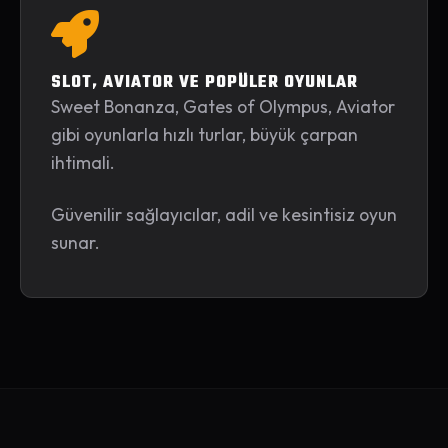
SLOT, AVIATOR VE POPÜLER OYUNLAR
Sweet Bonanza, Gates of Olympus, Aviator
gibi oyunlarla hızlı turlar, büyük çarpan
ihtimali.
Güvenilir sağlayıcılar, adil ve kesintisiz oyun
sunar.