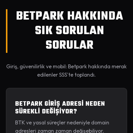
BETPARK HAKKINDA
SIK SORULAN
SORULAR
Giriş, güvenilirlik ve mobil: Betpark hakkında merak
edilenler SSS'te toplandı.
BETPARK GIRIŞ ADRESI NEDEN
SÜREKLI DEĞIŞIYOR?
BTK ve yasal süreçler nedeniyle domain
adresleri zaman zaman değişebiliyor.