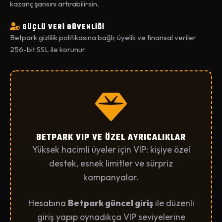
kazanç şansını artırabilirsin.
GÜÇLÜ VERİ GÜVENLİĞİ
Betpark gizlilik politikasına bağlı; üyelik ve finansal veriler
256-bit SSL ile korunur.
BETPARK VIP VE ÖZEL AYRICALIKLAR
Yüksek hacimli üyeler için VIP: kişiye özel
destek, esnek limitler ve sürpriz
kampanyalar.
Hesabına
Betpark güncel giriş
ile düzenli
giriş yapıp oynadıkça VIP seviyelerine