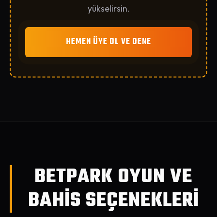
yükselirsin.
HEMEN ÜYE OL VE DENE
BETPARK OYUN VE
BAHİS SEÇENEKLERİ