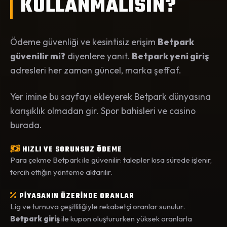
KULLANMALISIN?
Ödeme güvenliği ve kesintisiz erişim
Betpark
güvenilir mi?
diyenlere yanıt.
Betpark yeni giriş
adresleri her zaman güncel, marka şeffaf.
Yer imine bu sayfayı ekleyerek Betpark dünyasına
karışıklık olmadan gir. Spor bahisleri ve casino
burada.
HIZLI VE SORUNSUZ ÖDEME
Para çekme Betpark ile güvenilir: talepler kısa sürede işlenir,
tercih ettiğin yönteme aktarılır.
PİYASANIN ÜZERİNDE ORANLAR
Lig ve turnuva çeşitliliğiyle rekabetçi oranlar sunulur.
Betpark giriş
ile kupon oluştururken yüksek oranlarla