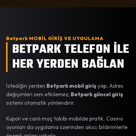
Betpark MOBİL GİRİŞ VE UYGULAMA
BETPARK TELEFON İLE
HER YERDEN BAĞLAN
İstediğin yerden
Betpark mobil giriş
yap. Adres
değişimleri seni etkilemez;
Betpark güncel giriş
sistemi otomatik yönlendirir.
Kupon ve canlı maç takibi mobilde pratik. Casino
oyunları da uygulama üzerinden akıcı; bildirimlerle
önemli anları yakala.