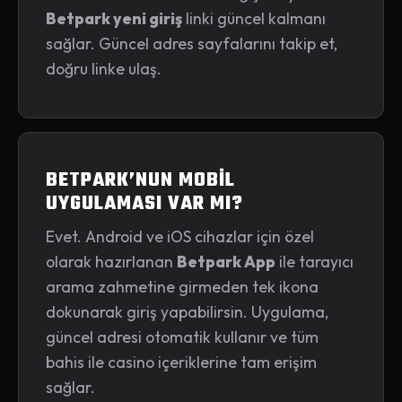
Betpark yeni giriş
linki güncel kalmanı
sağlar. Güncel adres sayfalarını takip et,
doğru linke ulaş.
BETPARK’NUN MOBIL
UYGULAMASI VAR MI?
Evet. Android ve iOS cihazlar için özel
olarak hazırlanan
Betpark App
ile tarayıcı
arama zahmetine girmeden tek ikona
dokunarak giriş yapabilirsin. Uygulama,
güncel adresi otomatik kullanır ve tüm
bahis ile casino içeriklerine tam erişim
sağlar.