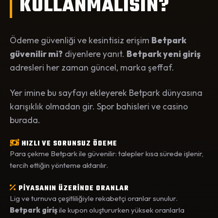
KULLANMALISIN?
Ödeme güvenliği ve kesintisiz erişim
Betpark
güvenilir mi?
diyenlere yanıt.
Betpark yeni giriş
adresleri her zaman güncel, marka şeffaf.
Yer imine bu sayfayı ekleyerek Betpark dünyasına
karışıklık olmadan gir. Spor bahisleri ve casino
burada.
HIZLI VE SORUNSUZ ÖDEME
Para çekme Betpark ile güvenilir: talepler kısa sürede işlenir,
tercih ettiğin yönteme aktarılır.
PİYASANIN ÜZERİNDE ORANLAR
Lig ve turnuva çeşitliliğiyle rekabetçi oranlar sunulur.
Betpark giriş
ile kupon oluştururken yüksek oranlarla