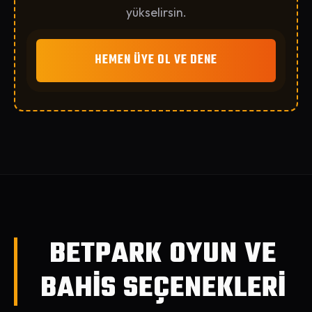
yükselirsin.
HEMEN ÜYE OL VE DENE
BETPARK OYUN VE
BAHİS SEÇENEKLERİ