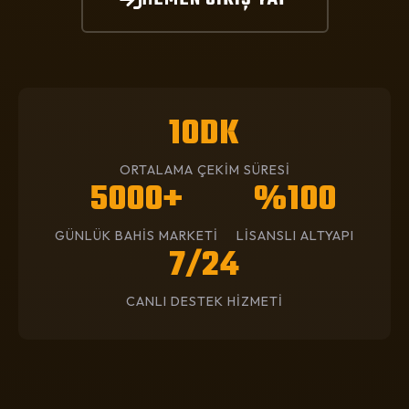
10DK
ORTALAMA ÇEKİM SÜRESİ
5000+
%100
GÜNLÜK BAHİS MARKETİ
LİSANSLI ALTYAPI
7/24
CANLI DESTEK HİZMETİ