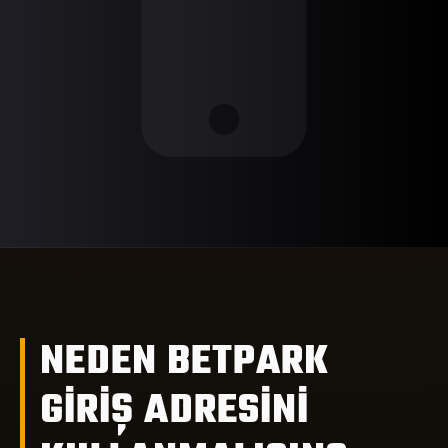
NEDEN BETPARK
GİRİŞ ADRESİNİ