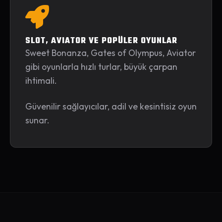
SLOT, AVIATOR VE POPÜLER OYUNLAR
Sweet Bonanza, Gates of Olympus, Aviator
gibi oyunlarla hızlı turlar, büyük çarpan
ihtimali.
Güvenilir sağlayıcılar, adil ve kesintisiz oyun
sunar.