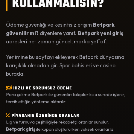
KULLANMALISIN?
Ödeme güvenliği ve kesintisiz erişim
Betpark
güvenilir mi?
diyenlere yanıt.
Betpark yeni giriş
adresleri her zaman güncel, marka şeffaf.
Yer imine bu sayfayı ekleyerek Betpark dünyasına
karışıklık olmadan gir. Spor bahisleri ve casino
burada.
HIZLI VE SORUNSUZ ÖDEME
Para çekme Betpark ile güvenilir: talepler kısa sürede işlenir,
tercih ettiğin yönteme aktarılır.
PİYASANIN ÜZERİNDE ORANLAR
Lig ve turnuva çeşitliliğiyle rekabetçi oranlar sunulur.
Betpark giriş
ile kupon oluştururken yüksek oranlarla