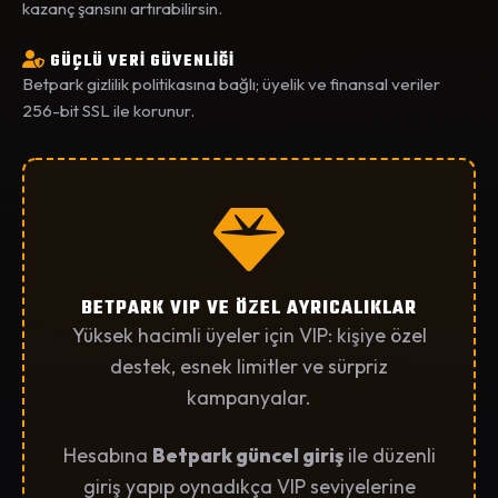
kazanç şansını artırabilirsin.
GÜÇLÜ VERİ GÜVENLİĞİ
Betpark gizlilik politikasına bağlı; üyelik ve finansal veriler
256-bit SSL ile korunur.
BETPARK VIP VE ÖZEL AYRICALIKLAR
Yüksek hacimli üyeler için VIP: kişiye özel
destek, esnek limitler ve sürpriz
kampanyalar.
Hesabına
Betpark güncel giriş
ile düzenli
giriş yapıp oynadıkça VIP seviyelerine