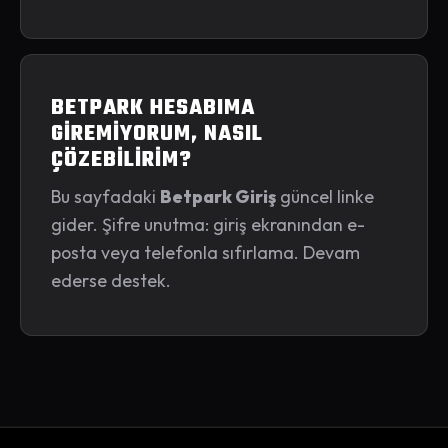
BETPARK HESABIMA
GIREMIYORUM, NASIL
ÇÖZEBILIRIM?
Bu sayfadaki
Betpark Giriş
güncel linke
gider. Şifre unutma: giriş ekranından e-
posta veya telefonla sıfırlama. Devam
ederse destek.