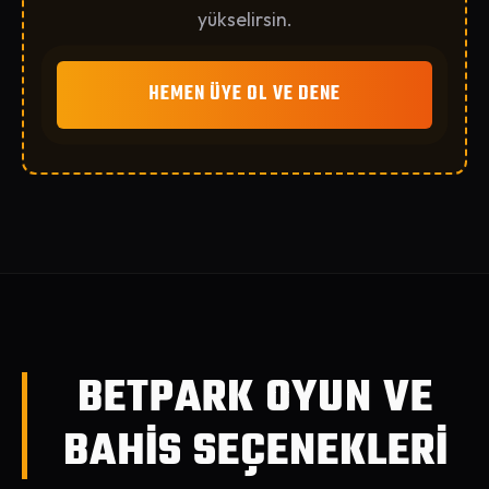
yükselirsin.
HEMEN ÜYE OL VE DENE
BETPARK OYUN VE
BAHİS SEÇENEKLERİ