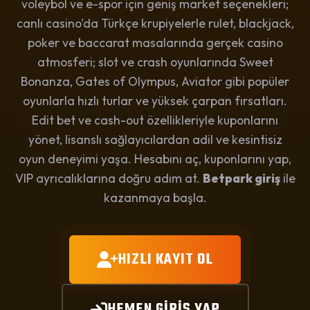
voleybol ve e-spor için geniş market seçenekleri;
canlı casino'da Türkçe krupiyelerle rulet, blackjack,
poker ve baccarat masalarında gerçek casino
atmosferi; slot ve crash oyunlarında Sweet
Bonanza, Gates of Olympus, Aviator gibi popüler
oyunlarla hızlı turlar ve yüksek çarpan fırsatları.
Edit bet ve cash-out özellikleriyle kuponlarını
yönet, lisanslı sağlayıcılardan adil ve kesintisiz
oyun deneyimi yaşa. Hesabını aç, kuponlarını yap,
VIP ayrıcalıklarına doğru adım at.
Betpark giriş
ile
kazanmaya başla.
HIZLI KAYIT OL
HEMEN GİRİŞ YAP