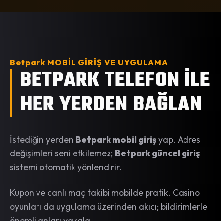
Betpark MOBİL GİRİŞ VE UYGULAMA
BETPARK TELEFON İLE
HER YERDEN BAĞLAN
İstediğin yerden
Betpark mobil giriş
yap. Adres
değişimleri seni etkilemez;
Betpark güncel giriş
sistemi otomatik yönlendirir.
Kupon ve canlı maç takibi mobilde pratik. Casino
oyunları da uygulama üzerinden akıcı; bildirimlerle
önemli anları yakala.