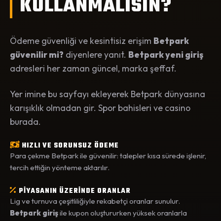
KULLANMALISIN?
Ödeme güvenliği ve kesintisiz erişim
Betpark
güvenilir mi?
diyenlere yanıt.
Betpark yeni giriş
adresleri her zaman güncel, marka şeffaf.
Yer imine bu sayfayı ekleyerek Betpark dünyasına
karışıklık olmadan gir. Spor bahisleri ve casino
burada.
HIZLI VE SORUNSUZ ÖDEME
Para çekme Betpark ile güvenilir: talepler kısa sürede işlenir,
tercih ettiğin yönteme aktarılır.
PİYASANIN ÜZERİNDE ORANLAR
Lig ve turnuva çeşitliliğiyle rekabetçi oranlar sunulur.
Betpark giriş
ile kupon oluştururken yüksek oranlarla