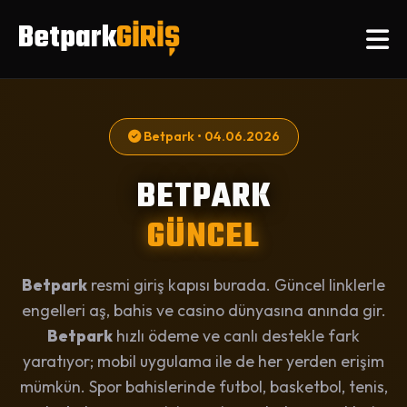
Betpark
GİRİŞ
Betpark • 04.06.2026
BETPARK
GÜNCEL
Betpark
resmi giriş kapısı burada. Güncel linklerle
engelleri aş, bahis ve casino dünyasına anında gir.
Betpark
hızlı ödeme ve canlı destekle fark
yaratıyor; mobil uygulama ile de her yerden erişim
mümkün. Spor bahislerinde futbol, basketbol, tenis,