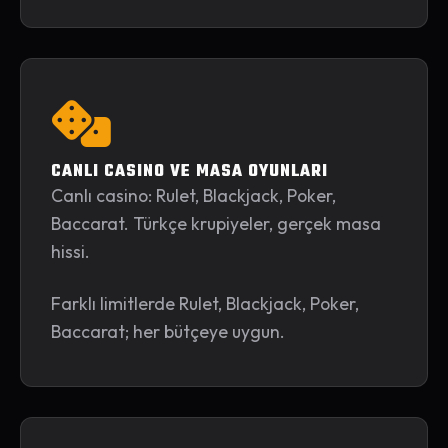
CANLI CASINO VE MASA OYUNLARI
Canlı casino: Rulet, Blackjack, Poker,
Baccarat. Türkçe krupiyeler, gerçek masa
hissi.
Farklı limitlerde Rulet, Blackjack, Poker,
Baccarat; her bütçeye uygun.