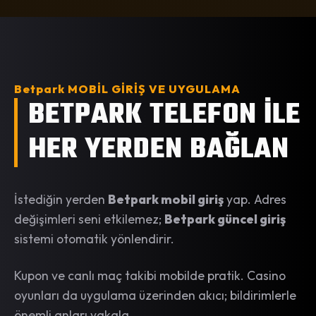
Betpark MOBİL GİRİŞ VE UYGULAMA
BETPARK TELEFON İLE
HER YERDEN BAĞLAN
İstediğin yerden
Betpark mobil giriş
yap. Adres
değişimleri seni etkilemez;
Betpark güncel giriş
sistemi otomatik yönlendirir.
Kupon ve canlı maç takibi mobilde pratik. Casino
oyunları da uygulama üzerinden akıcı; bildirimlerle
önemli anları yakala.