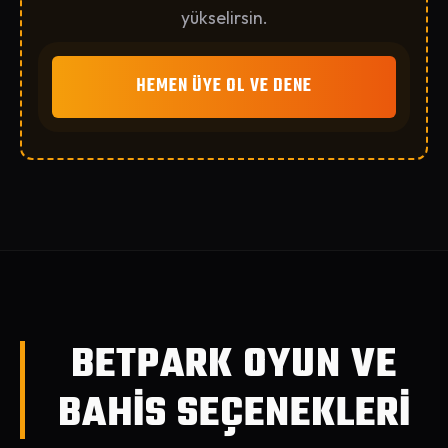
yükselirsin.
HEMEN ÜYE OL VE DENE
BETPARK OYUN VE
BAHİS SEÇENEKLERİ