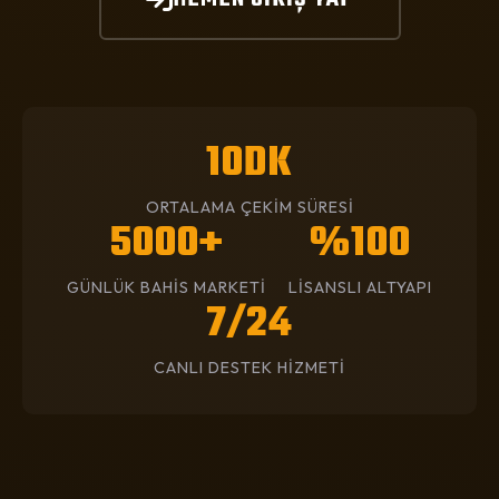
10DK
ORTALAMA ÇEKİM SÜRESİ
5000+
%100
GÜNLÜK BAHİS MARKETİ
LİSANSLI ALTYAPI
7/24
CANLI DESTEK HİZMETİ