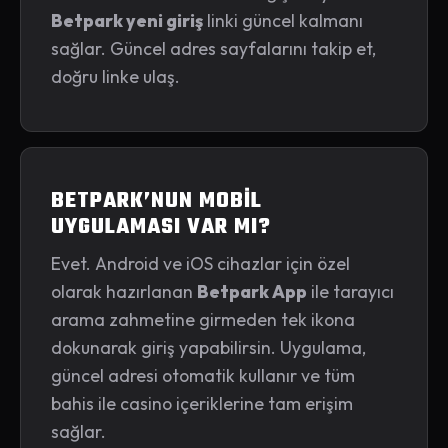
Betpark yeni giriş
linki güncel kalmanı
sağlar. Güncel adres sayfalarını takip et,
doğru linke ulaş.
BETPARK’NUN MOBIL
UYGULAMASI VAR MI?
Evet. Android ve iOS cihazlar için özel
olarak hazırlanan
Betpark App
ile tarayıcı
arama zahmetine girmeden tek ikona
dokunarak giriş yapabilirsin. Uygulama,
güncel adresi otomatik kullanır ve tüm
bahis ile casino içeriklerine tam erişim
sağlar.