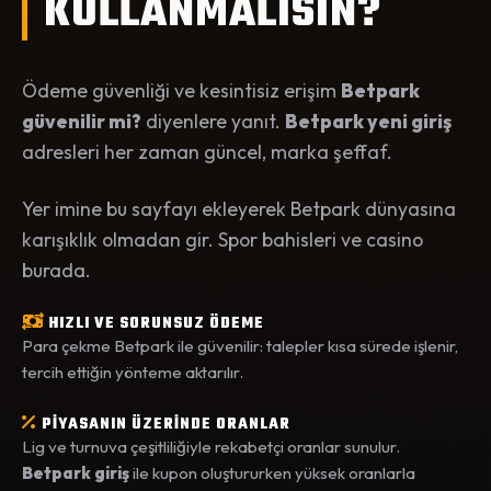
KULLANMALISIN?
Ödeme güvenliği ve kesintisiz erişim
Betpark
güvenilir mi?
diyenlere yanıt.
Betpark yeni giriş
adresleri her zaman güncel, marka şeffaf.
Yer imine bu sayfayı ekleyerek Betpark dünyasına
karışıklık olmadan gir. Spor bahisleri ve casino
burada.
HIZLI VE SORUNSUZ ÖDEME
Para çekme Betpark ile güvenilir: talepler kısa sürede işlenir,
tercih ettiğin yönteme aktarılır.
PİYASANIN ÜZERİNDE ORANLAR
Lig ve turnuva çeşitliliğiyle rekabetçi oranlar sunulur.
Betpark giriş
ile kupon oluştururken yüksek oranlarla