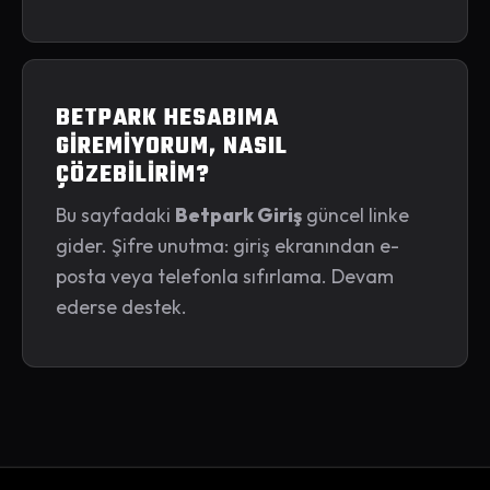
BETPARK HESABIMA
GIREMIYORUM, NASIL
ÇÖZEBILIRIM?
Bu sayfadaki
Betpark Giriş
güncel linke
gider. Şifre unutma: giriş ekranından e-
posta veya telefonla sıfırlama. Devam
ederse destek.