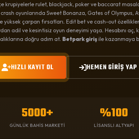
çe krupiyelerle rulet, blackjack, poker ve baccarat masa
e crash oyunlarında Sweet Bonanza, Gates of Olympus, Av
ve yüksek çarpan fırsatları. Edit bet ve cash-out özellikle
ardan adil ve kesintisiz oyun deneyimi yaşa. Hesabını aç, 
calıklarına doğru adım at.
Betpark giriş
ile kazanmaya b
HIZLI KAYIT OL
HEMEN GİRİŞ YAP
5000+
%100
GÜNLÜK BAHİS MARKETİ
LİSANSLI ALTYAPI