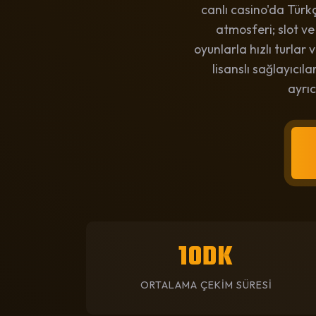
canlı casino'da Türk
atmosferi; slot v
oyunlarla hızlı turlar 
lisanslı sağlayıcıl
ayrı
10DK
ORTALAMA ÇEKİM SÜRESİ