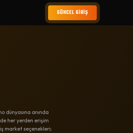
GÜNCEL GİRİŞ
sino dünyasına anında
 de her yerden erişim
niş market seçenekleri;