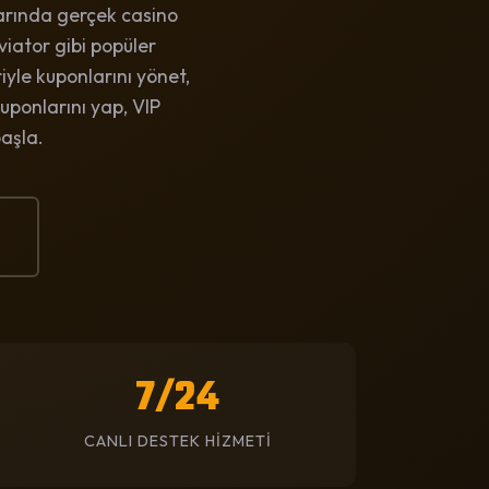
larında gerçek casino
iator gibi popüler
riyle kuponlarını yönet,
kuponlarını yap, VIP
aşla.
7/24
CANLI DESTEK HİZMETİ