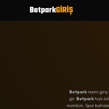
Betpark
GİRİŞ
Betpark
resmi giriş
gir.
Betpark
hızlı ö
mümkün. Spor bahisleri