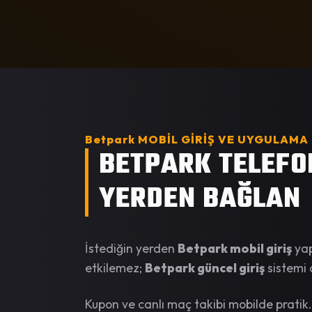
Betpark MOBİL GİRİŞ VE UYGULAMA
BETPARK TELEFON
YERDEN BAĞLAN
İstediğin yerden
Betpark mobil giriş
yap
etkilemez;
Betpark güncel giriş
sistemi 
Kupon ve canlı maç takibi mobilde pratik