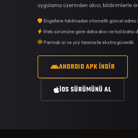
uygulama üzerinden akıcı; bildirimlerle ö
Engellere takılmadan otomatik güncel adres 
Web sürümüne göre daha akıcı ve hızlı bahis 
Parmak izi ve yüz tanıma ile ekstra güvenlik
ANDROID APK İNDİR
IOS SÜRÜMÜNÜ AL