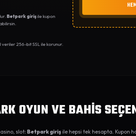
HEM
lur.
Betpark giriş
ile kupon
bilirsin.
al veriler 256-bit SSL ile korunur.
RK OYUN VE BAHİS SEÇE
casino, slot:
Betpark giriş
ile hepsi tek hesapta. Kupon ha