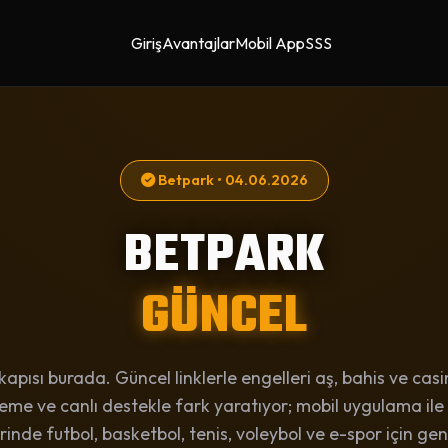
Giriş
Avantajlar
Mobil App
SSS
Betpark • 04.06.2026
BETPARK
GÜNCEL
 kapısı burada. Güncel linklerle engelleri aş, bahis ve ca
deme ve canlı destekle fark yaratıyor; mobil uygulama ile
nde futbol, basketbol, tenis, voleybol ve e-spor için ge