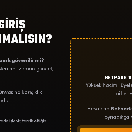
GİRİŞ
NMALISIN?
park güvenilir mi?
leri her zaman güncel,
BETPARK V
Yüksek hacimli üyele
nyasına karışıklık
limitler
rada.
Hesabına
Betpark 
oynadıkça V
de işlenir, tercih ettiğin