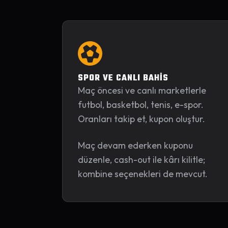
SPOR VE CANLI BAHİS
Maç öncesi ve canlı marketlerle
futbol, basketbol, tenis, e-spor.
Oranları takip et, kupon oluştur.
Maç devam ederken kuponu
düzenle, cash-out ile kârı kilitle;
kombine seçenekleri de mevcut.