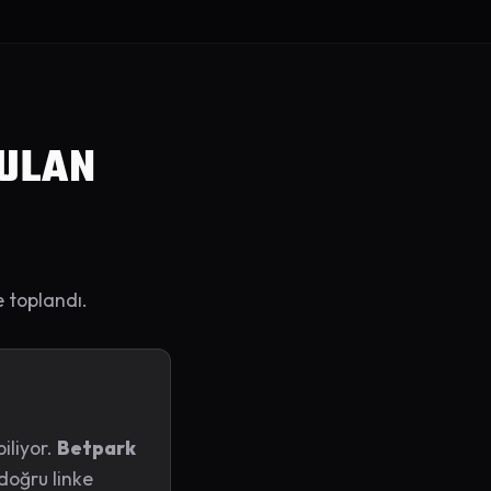
RULAN
e toplandı.
iliyor.
Betpark
doğru linke