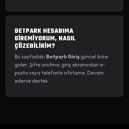
BETPARK HESABIMA
GIREMIYORUM, NASIL
ÇÖZEBILIRIM?
Bu sayfadaki
Betpark Giriş
güncel linke
gider. Şifre unutma: giriş ekranından e-
posta veya telefonla sıfırlama. Devam
ederse destek.