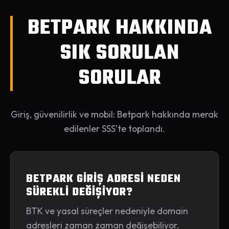
BETPARK HAKKINDA
SIK SORULAN
SORULAR
Giriş, güvenilirlik ve mobil: Betpark hakkında merak
edilenler SSS'te toplandı.
BETPARK GIRIŞ ADRESI NEDEN
SÜREKLI DEĞIŞIYOR?
BTK ve yasal süreçler nedeniyle domain
adresleri zaman zaman değişebiliyor.