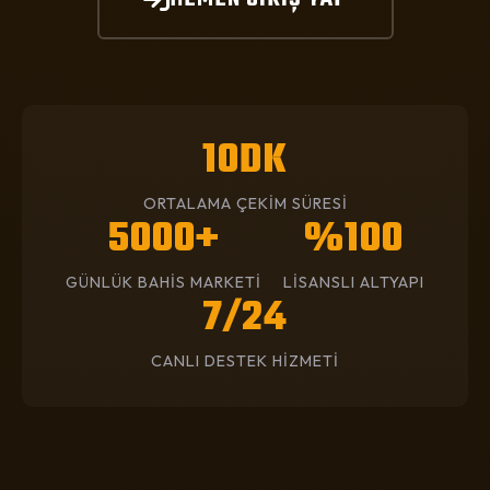
10DK
ORTALAMA ÇEKİM SÜRESİ
5000+
%100
GÜNLÜK BAHİS MARKETİ
LİSANSLI ALTYAPI
7/24
CANLI DESTEK HİZMETİ