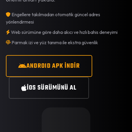
Engellere takılmadan otomatik güncel adres
yönlendirmesi
Web sürümüne göre daha akıcı ve hızlı bahis deneyimi
Parmak izi ve yüz tanıma ile ekstra güvenlik
ANDROID APK İNDİR
IOS SÜRÜMÜNÜ AL