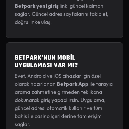
Betpark yeni giriş
linki güncel kalmanı
sağlar. Güncel adres sayfalarını takip et,
doğru linke ulaş.
BETPARK’NUN MOBIL
UYGULAMASI VAR MI?
Evet. Android ve iOS cihazlar için özel
olarak hazırlanan
Betpark App
ile tarayıcı
arama zahmetine girmeden tek ikona
dokunarak giriş yapabilirsin. Uygulama,
güncel adresi otomatik kullanır ve tüm
bahis ile casino içeriklerine tam erişim
sağlar.