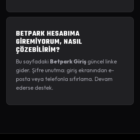
BETPARK HESABIMA
GIREMIYORUM, NASIL
ÇÖZEBILIRIM?
Bu sayfadaki
Betpark Giriş
güncel linke
gider. Şifre unutma: giriş ekranından e-
posta veya telefonla sıfırlama. Devam
ederse destek.