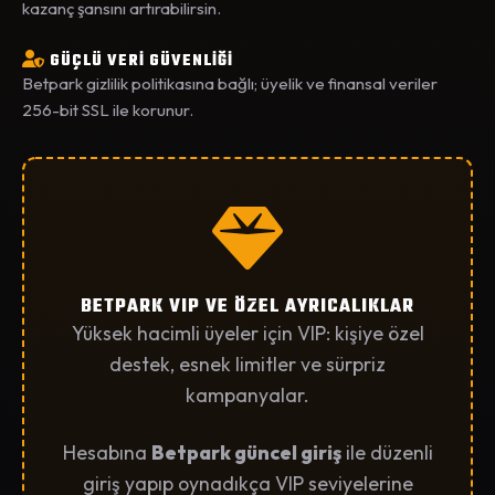
kazanç şansını artırabilirsin.
GÜÇLÜ VERİ GÜVENLİĞİ
Betpark gizlilik politikasına bağlı; üyelik ve finansal veriler
256-bit SSL ile korunur.
BETPARK VIP VE ÖZEL AYRICALIKLAR
Yüksek hacimli üyeler için VIP: kişiye özel
destek, esnek limitler ve sürpriz
kampanyalar.
Hesabına
Betpark güncel giriş
ile düzenli
giriş yapıp oynadıkça VIP seviyelerine