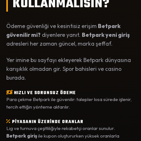
KULLANMALISIN?
Ödeme güvenliği ve kesintisiz erişim
Betpark
güvenilir mi?
diyenlere yanıt.
Betpark yeni giriş
adresleri her zaman güncel, marka şeffaf.
Yer imine bu sayfayı ekleyerek Betpark dünyasına
karışıklık olmadan gir. Spor bahisleri ve casino
burada.
HIZLI VE SORUNSUZ ÖDEME
Para çekme Betpark ile güvenilir: talepler kısa sürede işlenir,
tercih ettiğin yönteme aktarılır.
PİYASANIN ÜZERİNDE ORANLAR
Lig ve turnuva çeşitliliğiyle rekabetçi oranlar sunulur.
Betpark giriş
ile kupon oluştururken yüksek oranlarla