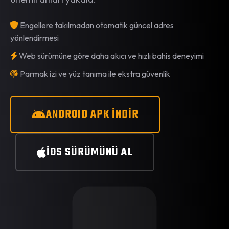
Engellere takılmadan otomatik güncel adres
yönlendirmesi
Web sürümüne göre daha akıcı ve hızlı bahis deneyimi
Parmak izi ve yüz tanıma ile ekstra güvenlik
ANDROID APK İNDİR
IOS SÜRÜMÜNÜ AL