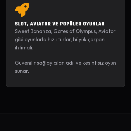
SLOT, AVIATOR VE POPÜLER OYUNLAR
Sweet Bonanza, Gates of Olympus, Aviator
gibi oyunlarla hızlı turlar, büyük çarpan
ihtimali.
Güvenilir sağlayıcılar, adil ve kesintisiz oyun
sunar.