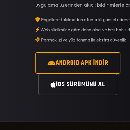
uygulama üzerinden akıcı; bildirimlerle ö
Engellere takılmadan otomatik güncel adres 
Web sürümüne göre daha akıcı ve hızlı bahis 
Parmak izi ve yüz tanıma ile ekstra güvenlik
ANDROID APK İNDİR
IOS SÜRÜMÜNÜ AL