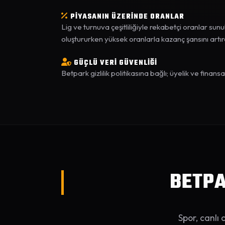
PİYASANIN ÜZERİNDE ORANLAR
Lig ve turnuva çeşitliliğiyle rekabetçi oranlar sunu
oluştururken yüksek oranlarla kazanç şansını artıra
GÜÇLÜ VERİ GÜVENLİĞİ
Betpark gizlilik politikasına bağlı; üyelik ve finans
BETPA
Spor, canlı 