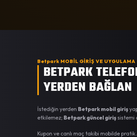
Betpark MOBİL GİRİŞ VE UYGULAMA
BETPARK TELEFON
YERDEN BAĞLAN
İstediğin yerden
Betpark mobil giriş
yap
etkilemez;
Betpark güncel giriş
sistemi 
Kupon ve canlı maç takibi mobilde pratik