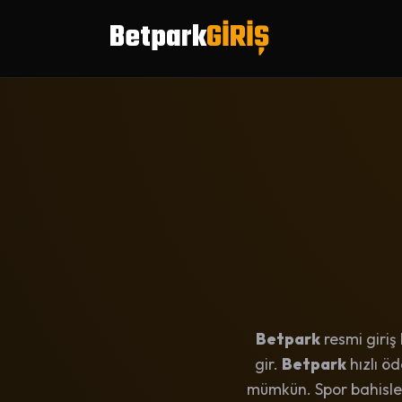
Betpark
GİRİŞ
Betpark
resmi giriş
gir.
Betpark
hızlı ö
mümkün. Spor bahisleri