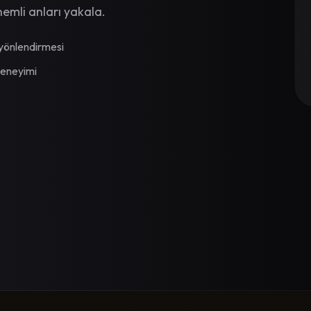
nemli anları yakala.
yönlendirmesi
deneyimi