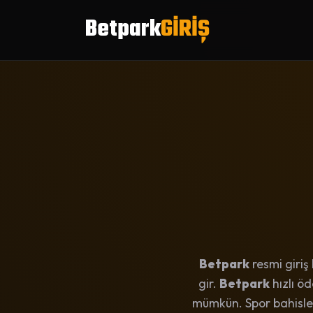
Betpark
GİRİŞ
Betpark
resmi giriş
gir.
Betpark
hızlı ö
mümkün. Spor bahisleri