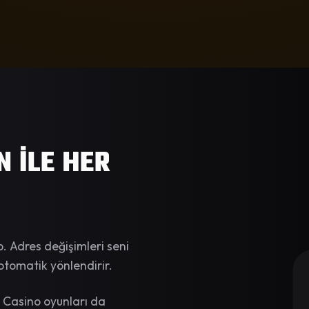
 İLE HER
. Adres değişimleri seni
otomatik yönlendirir.
. Casino oyunları da