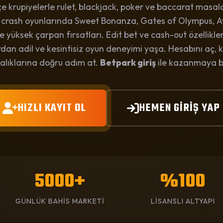
çe krupiyelerle rulet, blackjack, poker ve baccarat masa
e crash oyunlarında Sweet Bonanza, Gates of Olympus, Av
ve yüksek çarpan fırsatları. Edit bet ve cash-out özellikle
ardan adil ve kesintisiz oyun deneyimi yaşa. Hesabını aç, 
calıklarına doğru adım at.
Betpark giriş
ile kazanmaya b
HIZLI KAYIT OL
HEMEN GİRİŞ YAP
5000+
%100
GÜNLÜK BAHİS MARKETİ
LİSANSLI ALTYAPI