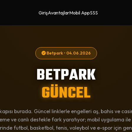
Giriş
Avantajlar
Mobil App
SSS
Betpark • 04.06.2026
BETPARK
GÜNCEL
 kapısı burada. Güncel linklerle engelleri aş, bahis ve ca
deme ve canlı destekle fark yaratıyor; mobil uygulama ile
nde futbol, basketbol, tenis, voleybol ve e-spor için ge