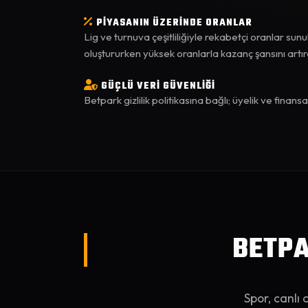
PİYASANIN ÜZERİNDE ORANLAR
Lig ve turnuva çeşitliliğiyle rekabetçi oranlar sunu
oluştururken yüksek oranlarla kazanç şansını artıra
GÜÇLÜ VERİ GÜVENLİĞİ
Betpark gizlilik politikasına bağlı; üyelik ve finans
BETPA
Spor, canlı 