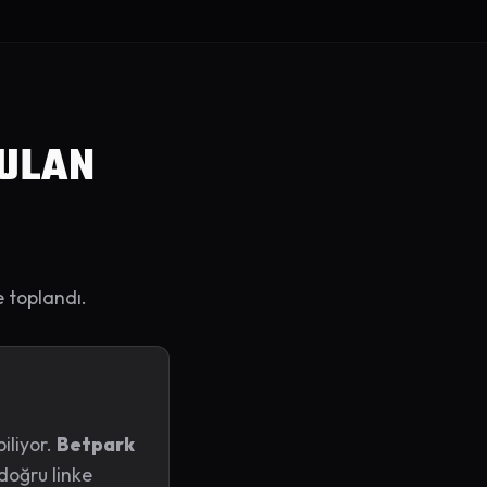
RULAN
e toplandı.
iliyor.
Betpark
doğru linke