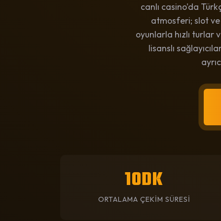
canlı casino'da Türk
atmosferi; slot v
oyunlarla hızlı turlar 
lisanslı sağlayıcıl
ayrı
10DK
ORTALAMA ÇEKİM SÜRESİ