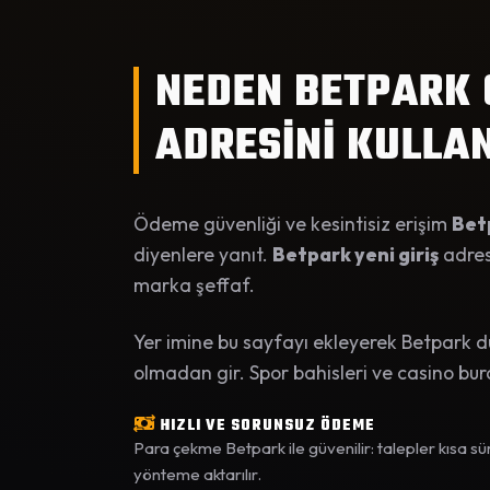
NEDEN BETPARK 
ADRESİNİ KULLA
Ödeme güvenliği ve kesintisiz erişim
Bet
diyenlere yanıt.
Betpark yeni giriş
adres
marka şeffaf.
Yer imine bu sayfayı ekleyerek Betpark dü
olmadan gir. Spor bahisleri ve casino bu
HIZLI VE SORUNSUZ ÖDEME
Para çekme Betpark ile güvenilir: talepler kısa süre
yönteme aktarılır.