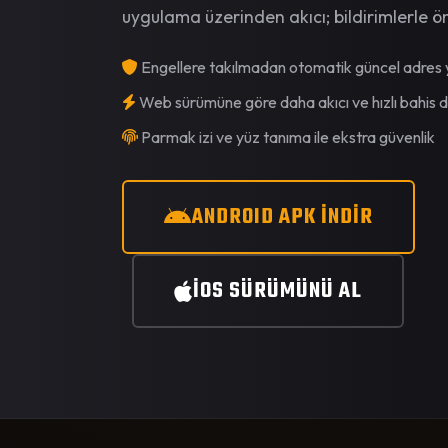
uygulama üzerinden akıcı; bildirimlerle ö
Engellere takılmadan otomatik güncel adres 
Web sürümüne göre daha akıcı ve hızlı bahis 
Parmak izi ve yüz tanıma ile ekstra güvenlik
ANDROID APK İNDİR
IOS SÜRÜMÜNÜ AL