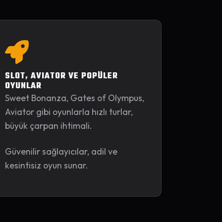
SLOT, AVIATOR VE POPÜLER
OYUNLAR
Sweet Bonanza, Gates of Olympus,
Aviator gibi oyunlarla hızlı turlar,
büyük çarpan ihtimali.
Güvenilir sağlayıcılar, adil ve
kesintisiz oyun sunar.