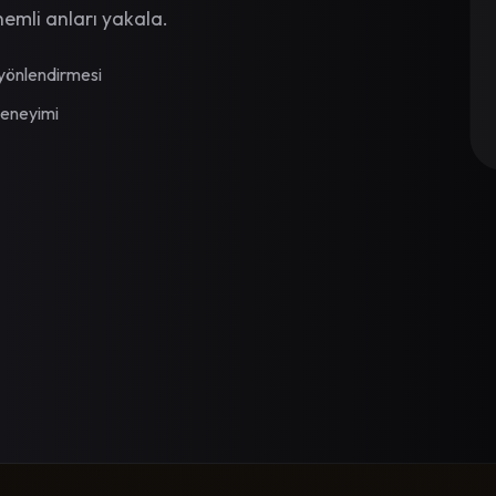
nemli anları yakala.
yönlendirmesi
deneyimi