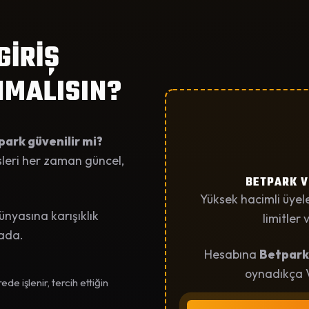
GİRİŞ
NMALISIN?
park güvenilir mi?
leri her zaman güncel,
BETPARK V
Yüksek hacimli üyele
nyasına karışıklık
limitler
rada.
Hesabına
Betpark 
oynadıkça V
de işlenir, tercih ettiğin