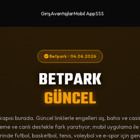
Giriş
Avantajlar
Mobil App
SSS
Betpark • 04.06.2026
BETPARK
GÜNCEL
 kapısı burada. Güncel linklerle engelleri aş, bahis ve ca
deme ve canlı destekle fark yaratıyor; mobil uygulama ile
nde futbol, basketbol, tenis, voleybol ve e-spor için ge