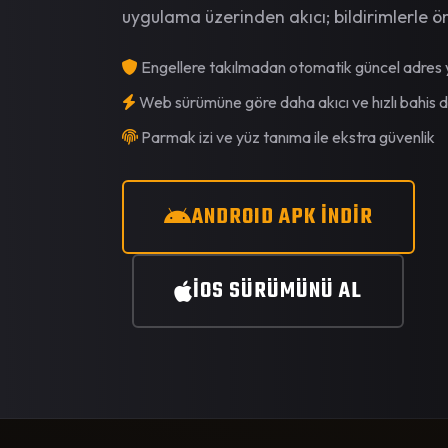
uygulama üzerinden akıcı; bildirimlerle ö
Engellere takılmadan otomatik güncel adres 
Web sürümüne göre daha akıcı ve hızlı bahis 
Parmak izi ve yüz tanıma ile ekstra güvenlik
ANDROID APK İNDİR
IOS SÜRÜMÜNÜ AL