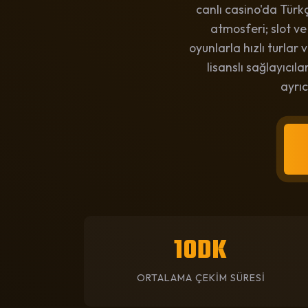
canlı casino'da Türk
atmosferi; slot v
oyunlarla hızlı turlar 
lisanslı sağlayıcıl
ayrı
10DK
ORTALAMA ÇEKİM SÜRESİ