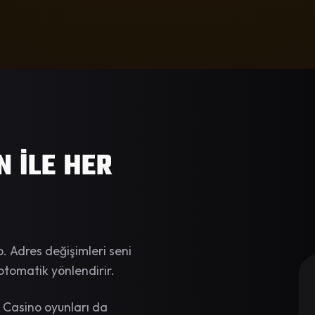
 İLE HER
. Adres değişimleri seni
otomatik yönlendirir.
. Casino oyunları da