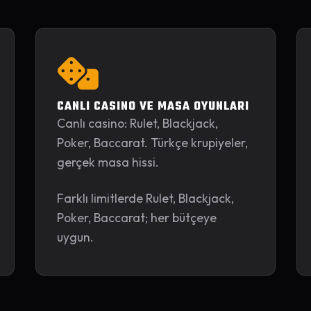
CANLI CASINO VE MASA OYUNLARI
Canlı casino: Rulet, Blackjack,
Poker, Baccarat. Türkçe krupiyeler,
gerçek masa hissi.
Farklı limitlerde Rulet, Blackjack,
Poker, Baccarat; her bütçeye
uygun.