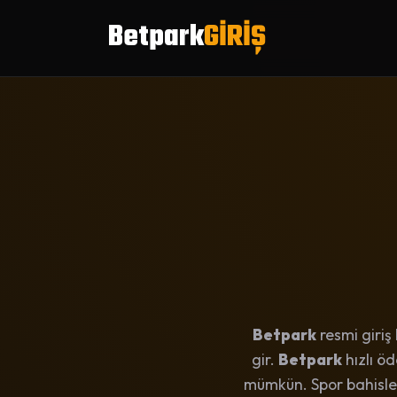
Betpark
GİRİŞ
Betpark
resmi giriş
gir.
Betpark
hızlı ö
mümkün. Spor bahisleri