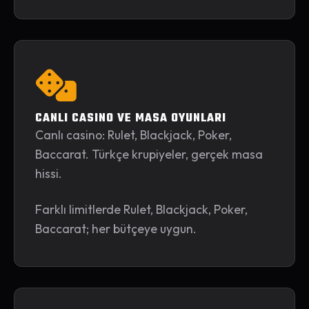
CANLI CASINO VE MASA OYUNLARI
Canlı casino: Rulet, Blackjack, Poker,
Baccarat. Türkçe krupiyeler, gerçek masa
hissi.
Farklı limitlerde Rulet, Blackjack, Poker,
Baccarat; her bütçeye uygun.