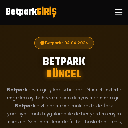
Betpark
GİRİŞ
Betpark • 04.06.2026
BETPARK
GÜNCEL
Betpark
resmi giriş kapısı burada. Güncel linklerle
engelleri aş, bahis ve casino dünyasına anında gir.
Betpark
hızlı ödeme ve canlı destekle fark
yaratıyor; mobil uygulama ile de her yerden erişim
mümkün. Spor bahislerinde futbol, basketbol, tenis,