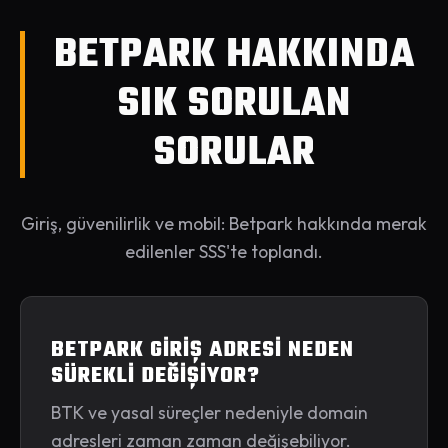
BETPARK HAKKINDA
SIK SORULAN
SORULAR
Giriş, güvenilirlik ve mobil: Betpark hakkında merak
edilenler SSS'te toplandı.
BETPARK GIRIŞ ADRESI NEDEN
SÜREKLI DEĞIŞIYOR?
BTK ve yasal süreçler nedeniyle domain
adresleri zaman zaman değişebiliyor.