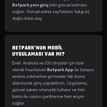
Betpark yeni giriş
linki güncel kalmanı
sağlar. Güncel adres sayfalarını takip et,
doğru linke ulaş.
BETPARK’NUN MOBIL
UYGULAMASI VAR MI?
Evet. Android ve iOS cihazlar için özel
olarak hazırlanan
Betpark App
ile tarayıcı
arama zahmetine girmeden tek ikona
dokunarak giriş yapabilirsin. Uygulama,
güncel adresi otomatik kullanır ve tüm
bahis ile casino içeriklerine tam erişim
sağlar.