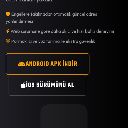
Engellere takılmadan otomatik güncel adres
yönlendirmesi
Web sürümüne göre daha akıcı ve hızlı bahis deneyimi
Parmak izi ve yüz tanıma ile ekstra güvenlik
ANDROID APK İNDİR
IOS SÜRÜMÜNÜ AL