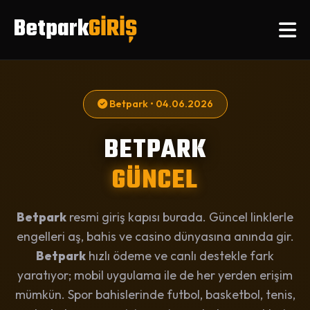
Betpark
GİRİŞ
Betpark • 04.06.2026
BETPARK
GÜNCEL
Betpark
resmi giriş kapısı burada. Güncel linklerle
engelleri aş, bahis ve casino dünyasına anında gir.
Betpark
hızlı ödeme ve canlı destekle fark
yaratıyor; mobil uygulama ile de her yerden erişim
mümkün. Spor bahislerinde futbol, basketbol, tenis,