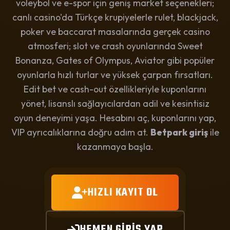
voleybol ve e-spor için geniş market seçenekleri;
canlı casino'da Türkçe krupiyelerle rulet, blackjack,
poker ve baccarat masalarında gerçek casino
atmosferi; slot ve crash oyunlarında Sweet
Bonanza, Gates of Olympus, Aviator gibi popüler
oyunlarla hızlı turlar ve yüksek çarpan fırsatları.
Edit bet ve cash-out özellikleriyle kuponlarını
yönet, lisanslı sağlayıcılardan adil ve kesintisiz
oyun deneyimi yaşa. Hesabını aç, kuponlarını yap,
VIP ayrıcalıklarına doğru adım at.
Betpark giriş
ile
kazanmaya başla.
HIZLI KAYIT OL
HEMEN GİRİŞ YAP