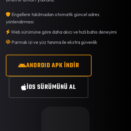
Engellere takılmadan otomatik güncel adres
yönlendirmesi
Web sürümüne göre daha akıcı ve hızlı bahis deneyimi
Parmak izi ve yüz tanıma ile ekstra güvenlik
ANDROID APK İNDİR
IOS SÜRÜMÜNÜ AL