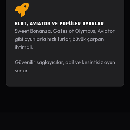
SLOT, AVIATOR VE POPÜLER OYUNLAR
Sweet Bonanza, Gates of Olympus, Aviator
gibi oyunlarla hızlı turlar, büyük çarpan
ihtimali.
Güvenilir sağlayıcılar, adil ve kesintisiz oyun
sunar.