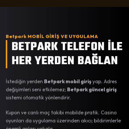
Betpark MOBİL GİRİŞ VE UYGULAMA
BETPARK TELEFON İLE
HER YERDEN BAĞLAN
İstediğin yerden
Betpark mobil giriş
yap. Adres
değişimleri seni etkilemez;
Betpark güncel giriş
sistemi otomatik yönlendirir.
Kupon ve canlı maç takibi mobilde pratik. Casino
oyunları da uygulama üzerinden akıcı; bildirimlerle
önemli anları yakala.