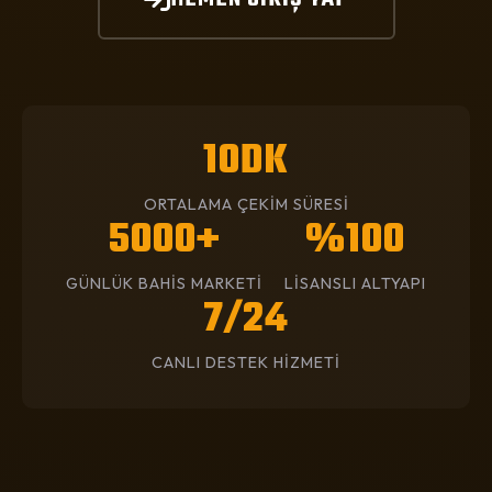
10DK
ORTALAMA ÇEKİM SÜRESİ
5000+
%100
GÜNLÜK BAHİS MARKETİ
LİSANSLI ALTYAPI
7/24
CANLI DESTEK HİZMETİ