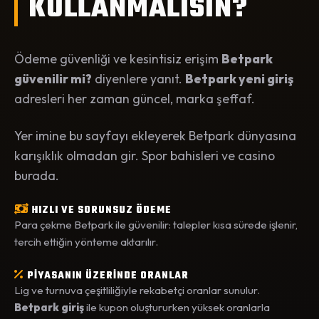
KULLANMALISIN?
Ödeme güvenliği ve kesintisiz erişim
Betpark
güvenilir mi?
diyenlere yanıt.
Betpark yeni giriş
adresleri her zaman güncel, marka şeffaf.
Yer imine bu sayfayı ekleyerek Betpark dünyasına
karışıklık olmadan gir. Spor bahisleri ve casino
burada.
HIZLI VE SORUNSUZ ÖDEME
Para çekme Betpark ile güvenilir: talepler kısa sürede işlenir,
tercih ettiğin yönteme aktarılır.
PİYASANIN ÜZERİNDE ORANLAR
Lig ve turnuva çeşitliliğiyle rekabetçi oranlar sunulur.
Betpark giriş
ile kupon oluştururken yüksek oranlarla