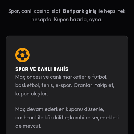
Spor, canlı casino, slot:
Betpark giriş
ile hepsi tek
hesapta. Kupon hazırla, oyna.
SPOR VE CANLI BAHİS
Maç öncesi ve canlı marketlerle futbol,
basketbol, tenis, e-spor. Oranları takip et,
kupon oluştur.
Maç devam ederken kuponu düzenle,
cash-out ile kârı kilitle; kombine seçenekleri
de mevcut.