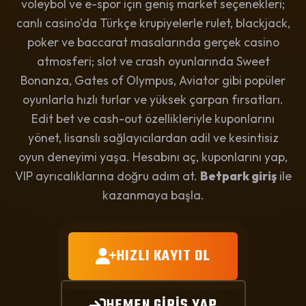
voleybol ve e-spor için geniş market seçenekleri;
canlı casino'da Türkçe krupiyelerle rulet, blackjack,
poker ve baccarat masalarında gerçek casino
atmosferi; slot ve crash oyunlarında Sweet
Bonanza, Gates of Olympus, Aviator gibi popüler
oyunlarla hızlı turlar ve yüksek çarpan fırsatları.
Edit bet ve cash-out özellikleriyle kuponlarını
yönet, lisanslı sağlayıcılardan adil ve kesintisiz
oyun deneyimi yaşa. Hesabını aç, kuponlarını yap,
VIP ayrıcalıklarına doğru adım at.
Betpark giriş
ile
kazanmaya başla.
HIZLI KAYIT OL
HEMEN GİRİŞ YAP