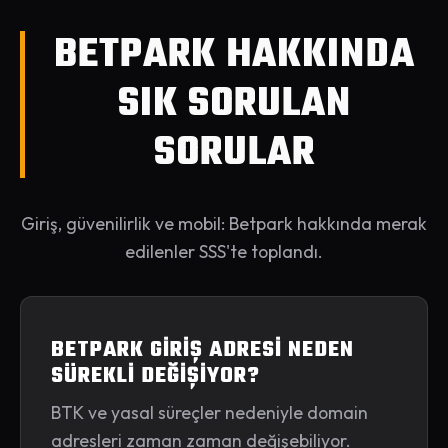
BETPARK HAKKINDA
SIK SORULAN
SORULAR
Giriş, güvenilirlik ve mobil: Betpark hakkında merak
edilenler SSS'te toplandı.
BETPARK GIRIŞ ADRESI NEDEN
SÜREKLI DEĞIŞIYOR?
BTK ve yasal süreçler nedeniyle domain
adresleri zaman zaman değişebiliyor.