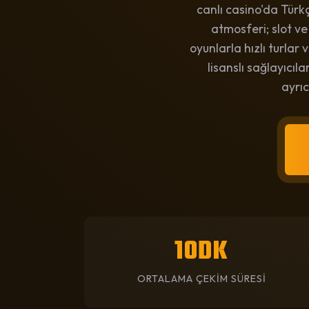
canlı casino'da Türk
atmosferi; slot v
oyunlarla hızlı turlar 
lisanslı sağlayıcıl
ayrı
10DK
ORTALAMA ÇEKİM SÜRESİ