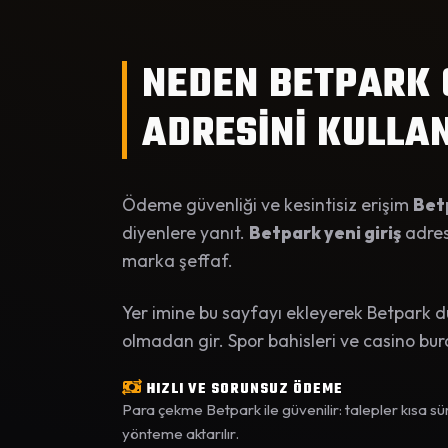
NEDEN BETPARK 
ADRESİNİ KULLA
Ödeme güvenliği ve kesintisiz erişim
Bet
diyenlere yanıt.
Betpark yeni giriş
adres
marka şeffaf.
Yer imine bu sayfayı ekleyerek Betpark dü
olmadan gir. Spor bahisleri ve casino bu
HIZLI VE SORUNSUZ ÖDEME
Para çekme Betpark ile güvenilir: talepler kısa süre
yönteme aktarılır.