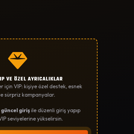
IP VE ÖZEL AYRICALIKLAR
r için VIP: kişiye özel destek, esnek
 ve sürpriz kampanyalar.
güncel giriş
ile düzenli giriş yapıp
IP seviyelerine yükselirsin.