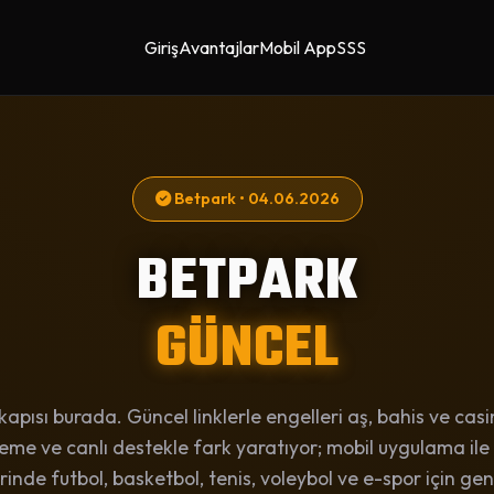
Giriş
Avantajlar
Mobil App
SSS
Betpark • 04.06.2026
BETPARK
GÜNCEL
 kapısı burada. Güncel linklerle engelleri aş, bahis ve ca
deme ve canlı destekle fark yaratıyor; mobil uygulama ile
nde futbol, basketbol, tenis, voleybol ve e-spor için ge