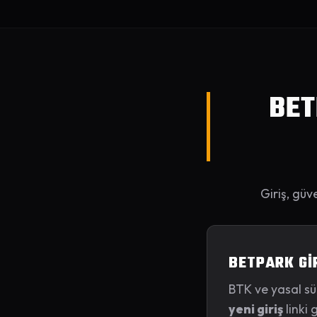
BET
Giriş, güv
BETPARK GI
BTK ve yasal sü
yeni giriş
linki 