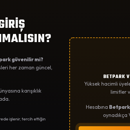
GİRİŞ
NMALISIN?
park güvenilir mi?
leri her zaman güncel,
BETPARK V
Yüksek hacimli üyele
nyasına karışıklık
limitler
rada.
Hesabına
Betpark 
oynadıkça V
de işlenir, tercih ettiğin