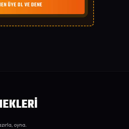
EN ÜYE OL VE DENE
NEKLERİ
zırla, oyna.