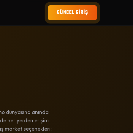
GÜNCEL GİRİŞ
sino dünyasına anında
 de her yerden erişim
niş market seçenekleri;