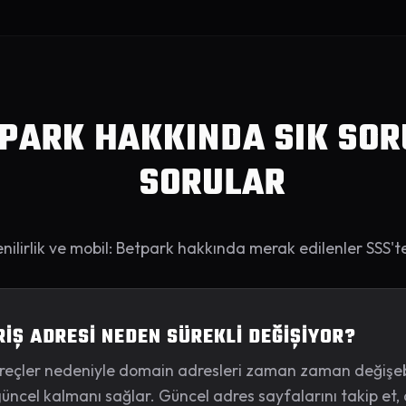
PARK HAKKINDA SIK SO
SORULAR
enilirlik ve mobil: Betpark hakkında merak edilenler SSS't
RIŞ ADRESI NEDEN SÜREKLI DEĞIŞIYOR?
reçler nedeniyle domain adresleri zaman zaman değişeb
güncel kalmanı sağlar. Güncel adres sayfalarını takip et, 