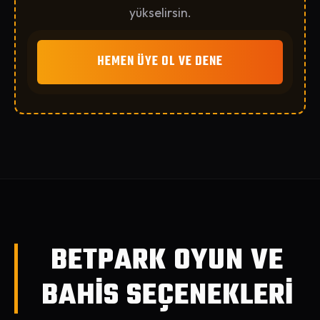
yükselirsin.
HEMEN ÜYE OL VE DENE
BETPARK OYUN VE
BAHİS SEÇENEKLERİ