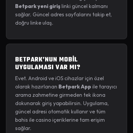
Betpark yeni giriş
linki güncel kalmanı
sağlar. Güncel adres sayfalarını takip et,
doğru linke ulaş.
BETPARK’NUN MOBIL
UYGULAMASI VAR MI?
Evet. Android ve iOS cihazlar için özel
olarak hazırlanan
Betpark App
ile tarayıcı
arama zahmetine girmeden tek ikona
dokunarak giriş yapabilirsin. Uygulama,
güncel adresi otomatik kullanır ve tüm
bahis ile casino içeriklerine tam erişim
sağlar.