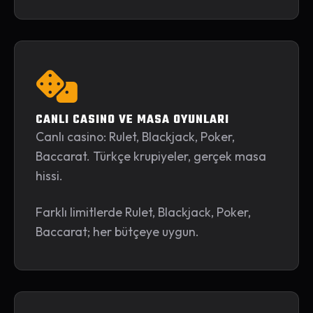
CANLI CASINO VE MASA OYUNLARI
Canlı casino: Rulet, Blackjack, Poker,
Baccarat. Türkçe krupiyeler, gerçek masa
hissi.
Farklı limitlerde Rulet, Blackjack, Poker,
Baccarat; her bütçeye uygun.