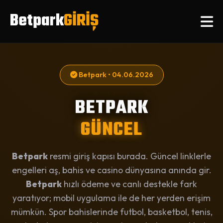
Betpark
GİRİŞ
Betpark • 04.06.2026
BETPARK
GÜNCEL
Betpark
resmi giriş kapısı burada. Güncel linklerle
engelleri aş, bahis ve casino dünyasına anında gir.
Betpark
hızlı ödeme ve canlı destekle fark
yaratıyor; mobil uygulama ile de her yerden erişim
mümkün. Spor bahislerinde futbol, basketbol, tenis,