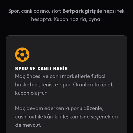
Spor, canlı casino, slot:
Betpark giriş
ile hepsi tek
hesapta. Kupon hazırla, oyna.
SPOR VE CANLI BAHİS
Maç öncesi ve canlı marketlerle futbol,
basketbol, tenis, e-spor. Oranları takip et,
kupon oluştur.
Maç devam ederken kuponu düzenle,
cash-out ile kârı kilitle; kombine seçenekleri
de mevcut.