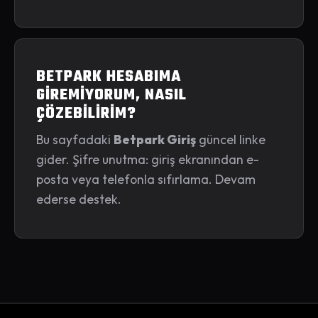
BETPARK HESABIMA
GIREMIYORUM, NASIL
ÇÖZEBILIRIM?
Bu sayfadaki
Betpark Giriş
güncel linke
gider. Şifre unutma: giriş ekranından e-
posta veya telefonla sıfırlama. Devam
ederse destek.