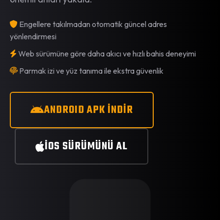
Engellere takılmadan otomatik güncel adres
yönlendirmesi
Web sürümüne göre daha akıcı ve hızlı bahis deneyimi
Parmak izi ve yüz tanıma ile ekstra güvenlik
ANDROID APK İNDİR
IOS SÜRÜMÜNÜ AL