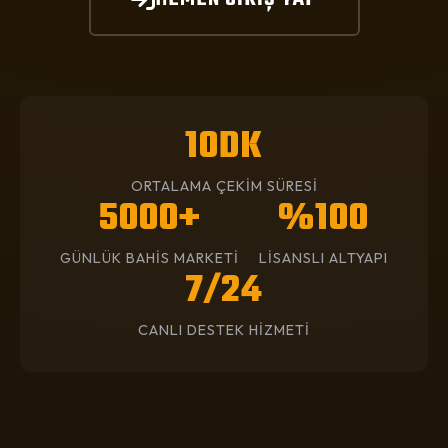
10DK
ORTALAMA ÇEKİM SÜRESİ
5000+
%100
GÜNLÜK BAHİS MARKETİ
LİSANSLI ALTYAPI
7/24
CANLI DESTEK HİZMETİ