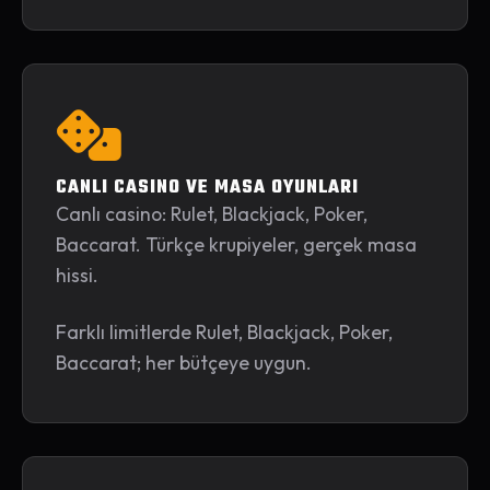
CANLI CASINO VE MASA OYUNLARI
Canlı casino: Rulet, Blackjack, Poker,
Baccarat. Türkçe krupiyeler, gerçek masa
hissi.
Farklı limitlerde Rulet, Blackjack, Poker,
Baccarat; her bütçeye uygun.