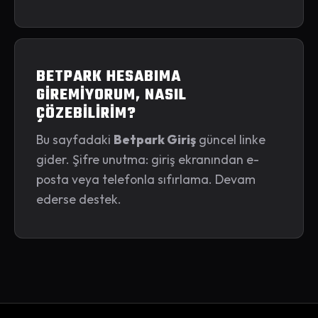
BETPARK HESABIMA
GIREMIYORUM, NASIL
ÇÖZEBILIRIM?
Bu sayfadaki
Betpark Giriş
güncel linke
gider. Şifre unutma: giriş ekranından e-
posta veya telefonla sıfırlama. Devam
ederse destek.