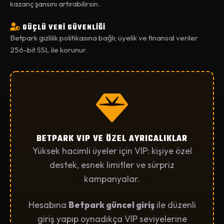
kazanç şansını artırabilirsin.
GÜÇLÜ VERİ GÜVENLİĞİ
Betpark gizlilik politikasına bağlı; üyelik ve finansal veriler
256-bit SSL ile korunur.
BETPARK VIP VE ÖZEL AYRICALIKLAR
Yüksek hacimli üyeler için VIP: kişiye özel
destek, esnek limitler ve sürpriz
kampanyalar.
Hesabına
Betpark güncel giriş
ile düzenli
giriş yapıp oynadıkça VIP seviyelerine