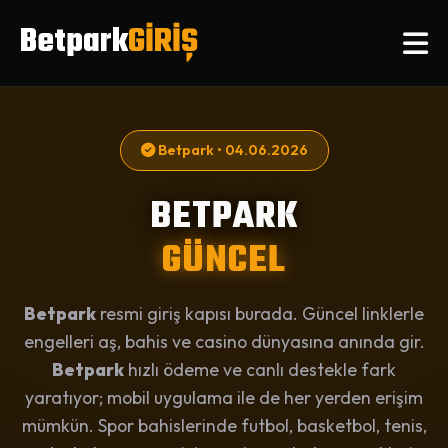
Betpark
GİRİŞ
Betpark • 04.06.2026
BETPARK
GÜNCEL
Betpark
resmi giriş kapısı burada. Güncel linklerle
engelleri aş, bahis ve casino dünyasına anında gir.
Betpark
hızlı ödeme ve canlı destekle fark
yaratıyor; mobil uygulama ile de her yerden erişim
mümkün. Spor bahislerinde futbol, basketbol, tenis,