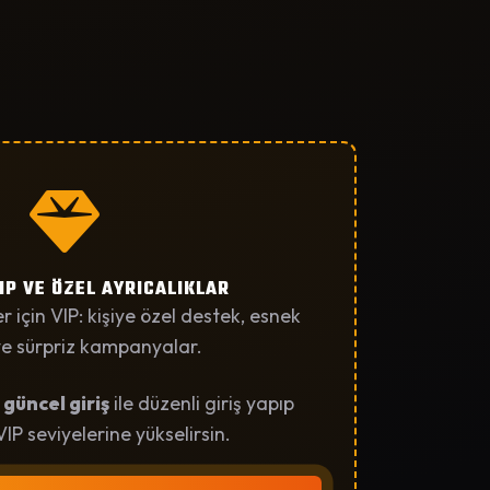
IP VE ÖZEL AYRICALIKLAR
r için VIP: kişiye özel destek, esnek
 ve sürpriz kampanyalar.
güncel giriş
ile düzenli giriş yapıp
IP seviyelerine yükselirsin.