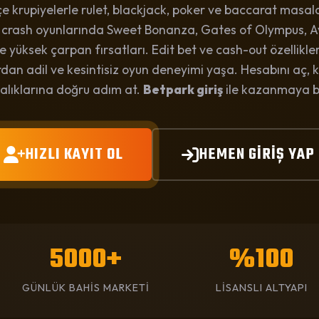
çe krupiyelerle rulet, blackjack, poker ve baccarat masa
e crash oyunlarında Sweet Bonanza, Gates of Olympus, Av
ve yüksek çarpan fırsatları. Edit bet ve cash-out özellikle
ardan adil ve kesintisiz oyun deneyimi yaşa. Hesabını aç, 
calıklarına doğru adım at.
Betpark giriş
ile kazanmaya b
HIZLI KAYIT OL
HEMEN GİRİŞ YAP
5000+
%100
GÜNLÜK BAHİS MARKETİ
LİSANSLI ALTYAPI