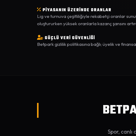
PİYASANIN ÜZERİNDE ORANLAR
Lig ve turnuva çeşitliliğiyle rekabetçi oranlar sunu
oluştururken yüksek oranlarla kazanç şansını artıra
GÜÇLÜ VERİ GÜVENLİĞİ
Betpark gizlilik politikasına bağlı; üyelik ve finans
BETPA
Spor, canlı 