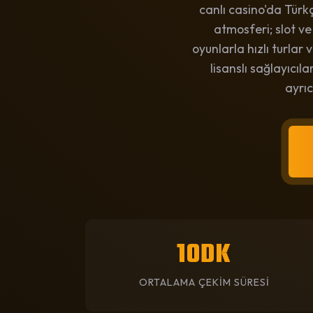
canlı casino'da Türk
atmosferi; slot v
oyunlarla hızlı turlar 
lisanslı sağlayıcıl
ayrı
10DK
ORTALAMA ÇEKİM SÜRESİ