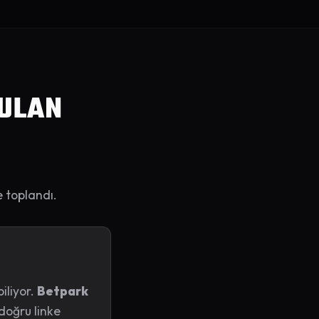
RULAN
e toplandı.
iliyor.
Betpark
doğru linke