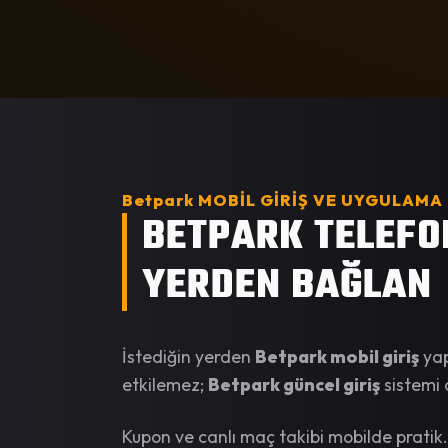
Betpark MOBİL GİRİŞ VE UYGULAMA
BETPARK TELEFON
YERDEN BAĞLAN
İstediğin yerden
Betpark mobil giriş
yap
etkilemez;
Betpark güncel giriş
sistemi 
Kupon ve canlı maç takibi mobilde pratik