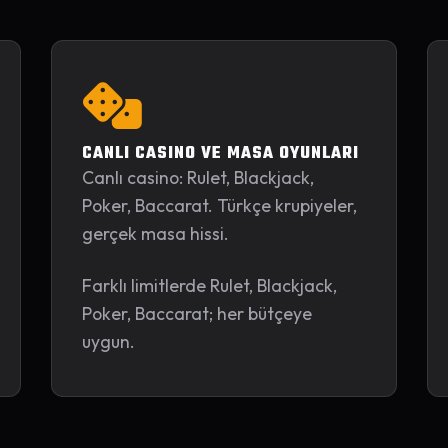
CANLI CASINO VE MASA OYUNLARI
Canlı casino: Rulet, Blackjack,
Poker, Baccarat. Türkçe krupiyeler,
gerçek masa hissi.
Farklı limitlerde Rulet, Blackjack,
Poker, Baccarat; her bütçeye
uygun.