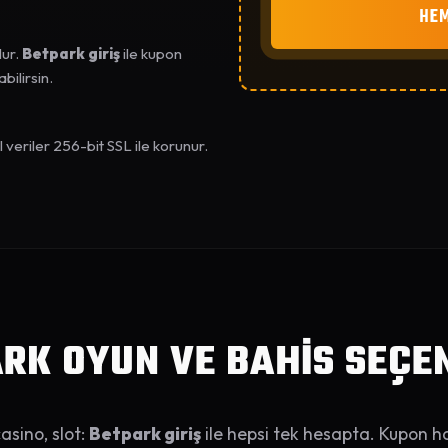
HEM
lur.
Betpark giriş
ile kupon
bilirsin.
al veriler 256-bit SSL ile korunur.
RK OYUN VE BAHİS SEÇE
casino, slot:
Betpark giriş
ile hepsi tek hesapta. Kupon ha