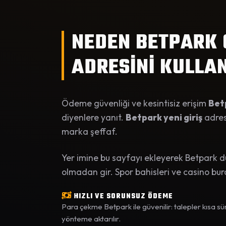
NEDEN BETPARK 
ADRESİNİ KULLA
Ödeme güvenliği ve kesintisiz erişim
Bet
diyenlere yanıt.
Betpark yeni giriş
adres
marka şeffaf.
Yer imine bu sayfayı ekleyerek Betpark dü
olmadan gir. Spor bahisleri ve casino bu
HIZLI VE SORUNSUZ ÖDEME
Para çekme Betpark ile güvenilir: talepler kısa süre
yönteme aktarılır.