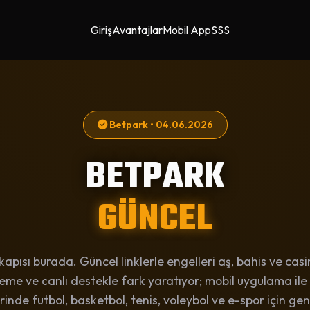
Giriş
Avantajlar
Mobil App
SSS
Betpark • 04.06.2026
BETPARK
GÜNCEL
 kapısı burada. Güncel linklerle engelleri aş, bahis ve ca
deme ve canlı destekle fark yaratıyor; mobil uygulama ile
nde futbol, basketbol, tenis, voleybol ve e-spor için ge