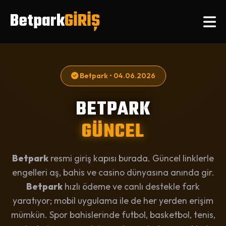
Betpark
GİRİŞ
Betpark • 04.06.2026
BETPARK
GÜNCEL
Betpark
resmi giriş kapısı burada. Güncel linklerle
engelleri aş, bahis ve casino dünyasına anında gir.
Betpark
hızlı ödeme ve canlı destekle fark
yaratıyor; mobil uygulama ile de her yerden erişim
mümkün. Spor bahislerinde futbol, basketbol, tenis,