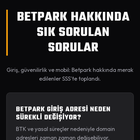
BETPARK HAKKINDA
SIK SORULAN
SORULAR
Giriş, güvenilirlik ve mobil: Betpark hakkında merak
edilenler SSS'te toplandı.
BETPARK GIRIŞ ADRESI NEDEN
SÜREKLI DEĞIŞIYOR?
BTK ve yasal süreçler nedeniyle domain
adresleri zaman zaman değişebiliyor.