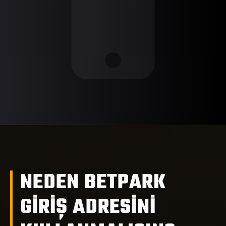
NEDEN BETPARK
GİRİŞ ADRESİNİ