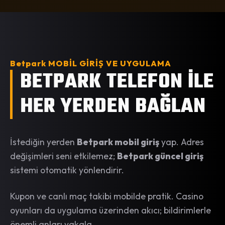
Betpark MOBİL GİRİŞ VE UYGULAMA
BETPARK TELEFON İLE
HER YERDEN BAĞLAN
İstediğin yerden
Betpark mobil giriş
yap. Adres
değişimleri seni etkilemez;
Betpark güncel giriş
sistemi otomatik yönlendirir.
Kupon ve canlı maç takibi mobilde pratik. Casino
oyunları da uygulama üzerinden akıcı; bildirimlerle
önemli anları yakala.