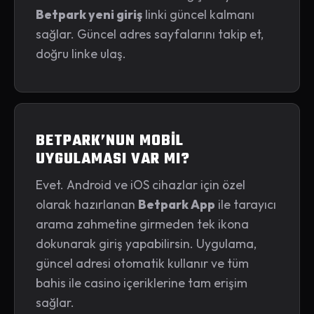
Betpark yeni giriş
linki güncel kalmanı
sağlar. Güncel adres sayfalarını takip et,
doğru linke ulaş.
BETPARK’NUN MOBIL
UYGULAMASI VAR MI?
Evet. Android ve iOS cihazlar için özel
olarak hazırlanan
Betpark App
ile tarayıcı
arama zahmetine girmeden tek ikona
dokunarak giriş yapabilirsin. Uygulama,
güncel adresi otomatik kullanır ve tüm
bahis ile casino içeriklerine tam erişim
sağlar.