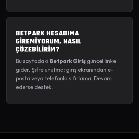
BETPARK HESABIMA
GIREMIYORUM, NASIL
ÇÖZEBILIRIM?
Bu sayfadaki
Betpark Giriş
güncel linke
gider. Şifre unutma: giriş ekranından e-
posta veya telefonla sıfırlama. Devam
ederse destek.