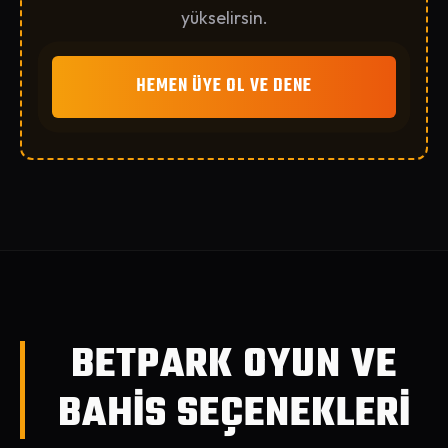
yükselirsin.
HEMEN ÜYE OL VE DENE
BETPARK OYUN VE
BAHİS SEÇENEKLERİ