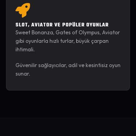
SLOT, AVIATOR VE POPÜLER OYUNLAR
Sweet Bonanza, Gates of Olympus, Aviator
gibi oyunlarla hızlı turlar, büyük çarpan
ihtimali.
Güvenilir sağlayıcılar, adil ve kesintisiz oyun
sunar.