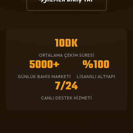
10DK
ORTALAMA ÇEKİM SÜRESİ
5000+
%100
GÜNLÜK BAHİS MARKETİ
LİSANSLI ALTYAPI
7/24
CANLI DESTEK HİZMETİ