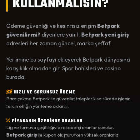
KULLANMALISIN?
Ödeme güvenliği ve kesintisiz erişim
Betpark
güvenilir mi?
diyenlere yanıt.
Betpark yeni giriş
adresleri her zaman güncel, marka şeffaf.
Yer imine bu sayfayı ekleyerek Betpark dünyasına
karışıklık olmadan gir. Spor bahisleri ve casino
burada.
HIZLI VE SORUNSUZ ÖDEME
Para çekme Betpark ile güvenilir: talepler kısa sürede işlenir,
tercih ettiğin yönteme aktarılır.
PİYASANIN ÜZERİNDE ORANLAR
Lig ve turnuva çeşitliliğiyle rekabetçi oranlar sunulur.
Betpark giriş
ile kupon oluştururken yüksek oranlarla