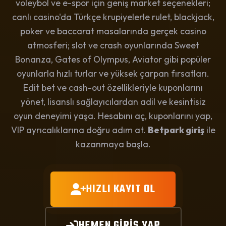
voleybol ve e-spor için geniş market seçenekleri;
canlı casino'da Türkçe krupiyelerle rulet, blackjack,
poker ve baccarat masalarında gerçek casino
atmosferi; slot ve crash oyunlarında Sweet
Bonanza, Gates of Olympus, Aviator gibi popüler
oyunlarla hızlı turlar ve yüksek çarpan fırsatları.
Edit bet ve cash-out özellikleriyle kuponlarını
yönet, lisanslı sağlayıcılardan adil ve kesintisiz
oyun deneyimi yaşa. Hesabını aç, kuponlarını yap,
VIP ayrıcalıklarına doğru adım at.
Betpark giriş
ile
kazanmaya başla.
HIZLI KAYIT OL
HEMEN GİRİŞ YAP