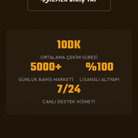
10DK
ORTALAMA ÇEKİM SÜRESİ
5000+
%100
GÜNLÜK BAHİS MARKETİ
LİSANSLI ALTYAPI
7/24
CANLI DESTEK HİZMETİ