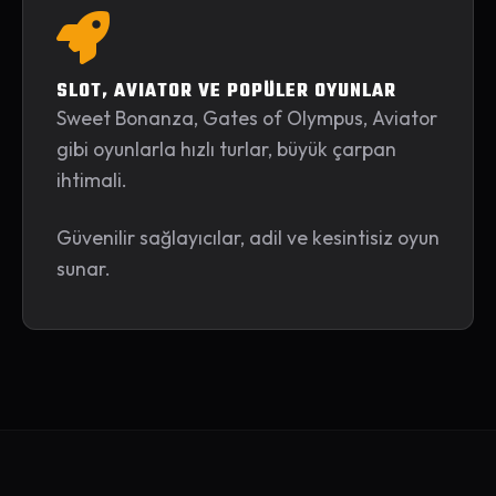
SLOT, AVIATOR VE POPÜLER OYUNLAR
Sweet Bonanza, Gates of Olympus, Aviator
gibi oyunlarla hızlı turlar, büyük çarpan
ihtimali.
Güvenilir sağlayıcılar, adil ve kesintisiz oyun
sunar.