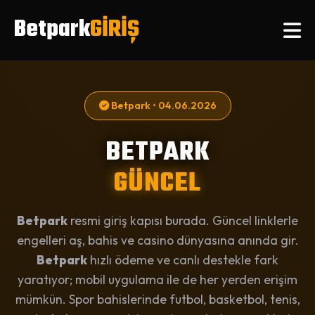
Betpark
GİRİŞ
Betpark • 04.06.2026
BETPARK
GÜNCEL
Betpark
resmi giriş kapısı burada. Güncel linklerle
engelleri aş, bahis ve casino dünyasına anında gir.
Betpark
hızlı ödeme ve canlı destekle fark
yaratıyor; mobil uygulama ile de her yerden erişim
mümkün. Spor bahislerinde futbol, basketbol, tenis,