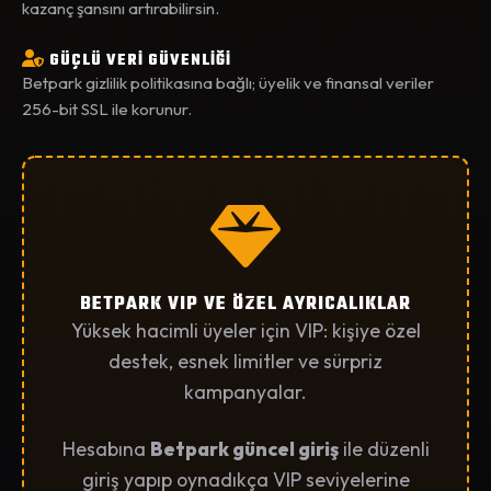
kazanç şansını artırabilirsin.
GÜÇLÜ VERİ GÜVENLİĞİ
Betpark gizlilik politikasına bağlı; üyelik ve finansal veriler
256-bit SSL ile korunur.
BETPARK VIP VE ÖZEL AYRICALIKLAR
Yüksek hacimli üyeler için VIP: kişiye özel
destek, esnek limitler ve sürpriz
kampanyalar.
Hesabına
Betpark güncel giriş
ile düzenli
giriş yapıp oynadıkça VIP seviyelerine