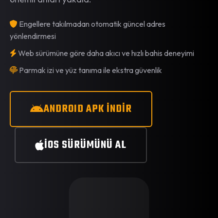
Engellere takılmadan otomatik güncel adres
yönlendirmesi
Web sürümüne göre daha akıcı ve hızlı bahis deneyimi
Parmak izi ve yüz tanıma ile ekstra güvenlik
ANDROID APK İNDİR
IOS SÜRÜMÜNÜ AL