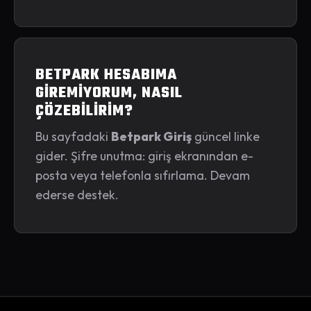
BETPARK HESABIMA
GIREMIYORUM, NASIL
ÇÖZEBILIRIM?
Bu sayfadaki
Betpark Giriş
güncel linke
gider. Şifre unutma: giriş ekranından e-
posta veya telefonla sıfırlama. Devam
ederse destek.