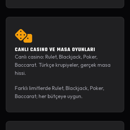
CANLI CASINO VE MASA OYUNLARI
Canlı casino: Rulet, Blackjack, Poker,
Baccarat. Türkçe krupiyeler, gerçek masa
hissi.
Farklı limitlerde Rulet, Blackjack, Poker,
Baccarat; her bütçeye uygun.