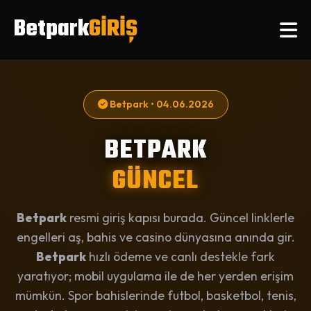
Betpark
GİRİŞ
Betpark • 04.06.2026
BETPARK
GÜNCEL
Betpark
resmi giriş kapısı burada. Güncel linklerle
engelleri aş, bahis ve casino dünyasına anında gir.
Betpark
hızlı ödeme ve canlı destekle fark
yaratıyor; mobil uygulama ile de her yerden erişim
mümkün. Spor bahislerinde futbol, basketbol, tenis,