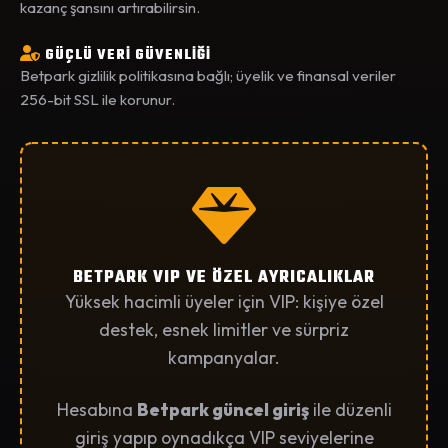
kazanç şansını artırabilirsin.
GÜÇLÜ VERİ GÜVENLİĞİ
Betpark gizlilik politikasına bağlı; üyelik ve finansal veriler
256-bit SSL ile korunur.
BETPARK VIP VE ÖZEL AYRICALIKLAR
Yüksek hacimli üyeler için VIP: kişiye özel
destek, esnek limitler ve sürpriz
kampanyalar.
Hesabına
Betpark güncel giriş
ile düzenli
giriş yapıp oynadıkça VIP seviyelerine