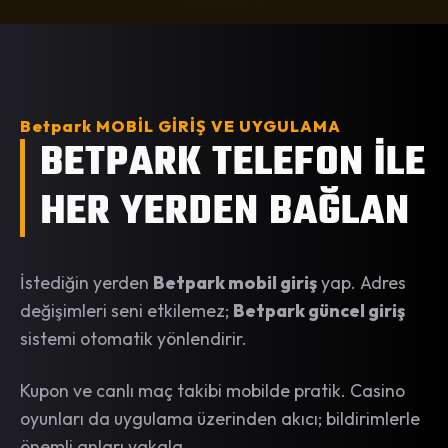
Betpark MOBİL GİRİŞ VE UYGULAMA
BETPARK TELEFON İLE
HER YERDEN BAĞLAN
İstediğin yerden
Betpark mobil giriş
yap. Adres
değişimleri seni etkilemez;
Betpark güncel giriş
sistemi otomatik yönlendirir.
Kupon ve canlı maç takibi mobilde pratik. Casino
oyunları da uygulama üzerinden akıcı; bildirimlerle
önemli anları yakala.