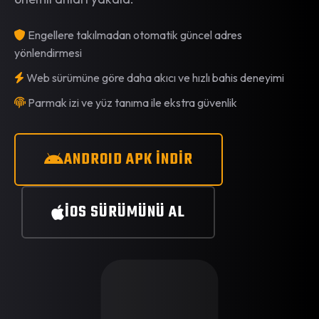
Engellere takılmadan otomatik güncel adres
yönlendirmesi
Web sürümüne göre daha akıcı ve hızlı bahis deneyimi
Parmak izi ve yüz tanıma ile ekstra güvenlik
ANDROID APK İNDİR
IOS SÜRÜMÜNÜ AL