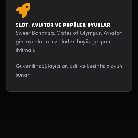
SLOT, AVIATOR VE POPÜLER OYUNLAR
Sweet Bonanza, Gates of Olympus, Aviator
gibi oyunlarla hızlı turlar, büyük çarpan
ihtimali.
Güvenilir sağlayıcılar, adil ve kesintisiz oyun
sunar.