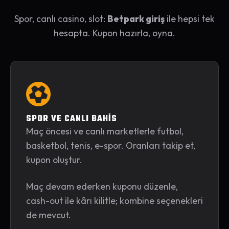
Spor, canlı casino, slot:
Betpark giriş
ile hepsi tek
hesapta. Kupon hazırla, oyna.
SPOR VE CANLI BAHİS
Maç öncesi ve canlı marketlerle futbol,
basketbol, tenis, e-spor. Oranları takip et,
kupon oluştur.
Maç devam ederken kuponu düzenle,
cash-out ile kârı kilitle; kombine seçenekleri
de mevcut.