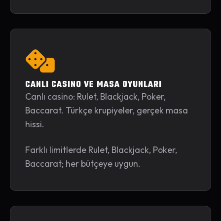
CANLI CASINO VE MASA OYUNLARI
Canlı casino: Rulet, Blackjack, Poker,
Baccarat. Türkçe krupiyeler, gerçek masa
hissi.
Farklı limitlerde Rulet, Blackjack, Poker,
Baccarat; her bütçeye uygun.