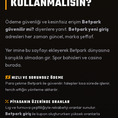
KULLANMALISIN?
Ödeme güvenliği ve kesintisiz erişim
Betpark
güvenilir mi?
diyenlere yanıt.
Betpark yeni giriş
adresleri her zaman güncel, marka şeffaf.
Yer imine bu sayfayı ekleyerek Betpark dünyasına
karışıklık olmadan gir. Spor bahisleri ve casino
burada.
HIZLI VE SORUNSUZ ÖDEME
Para çekme Betpark ile güvenilir: talepler kısa sürede işlenir,
tercih ettiğin yönteme aktarılır.
PİYASANIN ÜZERİNDE ORANLAR
Lig ve turnuva çeşitliliğiyle rekabetçi oranlar sunulur.
Betpark giriş
ile kupon oluştururken yüksek oranlarla