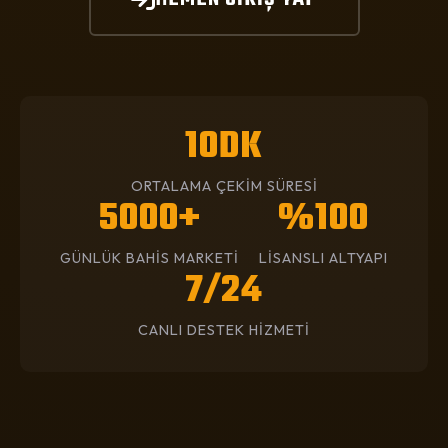
10DK
ORTALAMA ÇEKİM SÜRESİ
5000+
%100
GÜNLÜK BAHİS MARKETİ
LİSANSLI ALTYAPI
7/24
CANLI DESTEK HİZMETİ