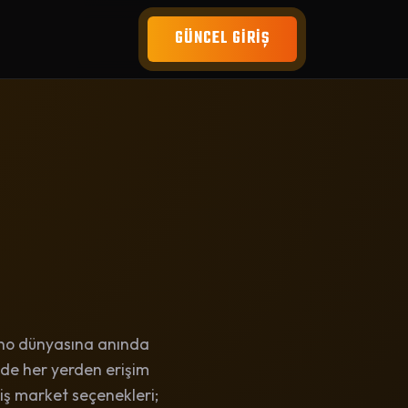
GÜNCEL GİRİŞ
sino dünyasına anında
 de her yerden erişim
niş market seçenekleri;