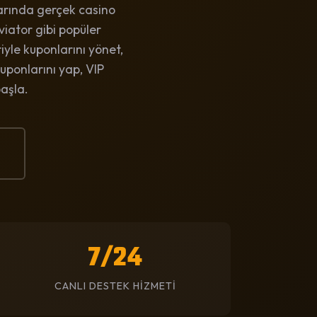
larında gerçek casino
iator gibi popüler
riyle kuponlarını yönet,
kuponlarını yap, VIP
aşla.
7/24
CANLI DESTEK HİZMETİ