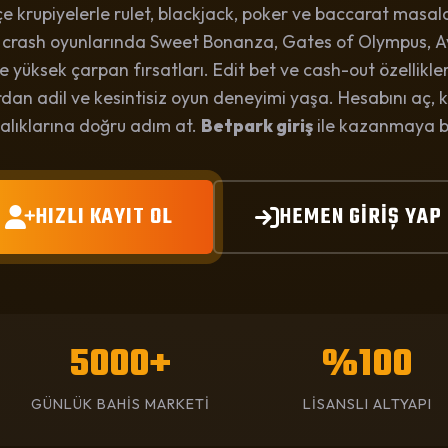
çe krupiyelerle rulet, blackjack, poker ve baccarat masa
e crash oyunlarında Sweet Bonanza, Gates of Olympus, Av
ve yüksek çarpan fırsatları. Edit bet ve cash-out özellikle
ardan adil ve kesintisiz oyun deneyimi yaşa. Hesabını aç, 
calıklarına doğru adım at.
Betpark giriş
ile kazanmaya b
HIZLI KAYIT OL
HEMEN GİRİŞ YAP
5000+
%100
GÜNLÜK BAHİS MARKETİ
LİSANSLI ALTYAPI