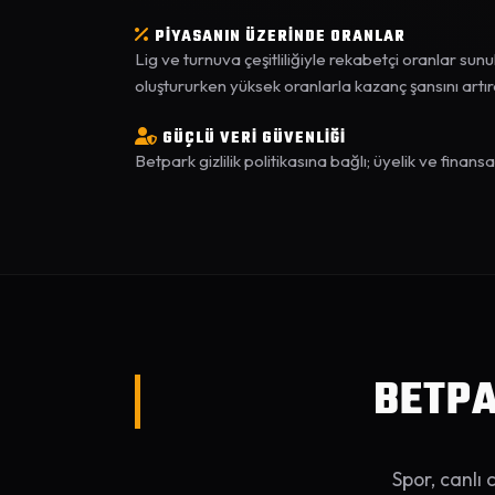
PİYASANIN ÜZERİNDE ORANLAR
Lig ve turnuva çeşitliliğiyle rekabetçi oranlar sunu
oluştururken yüksek oranlarla kazanç şansını artıra
GÜÇLÜ VERİ GÜVENLİĞİ
Betpark gizlilik politikasına bağlı; üyelik ve finans
BETPA
Spor, canlı 