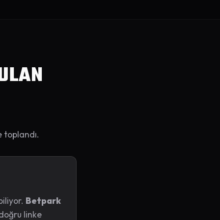
RULAN
e toplandı.
iliyor.
Betpark
doğru linke