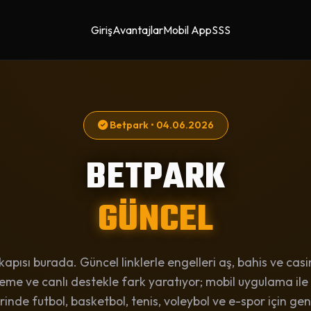
Giriş
Avantajlar
Mobil App
SSS
Betpark • 04.06.2026
BETPARK
GÜNCEL
 kapısı burada. Güncel linklerle engelleri aş, bahis ve ca
deme ve canlı destekle fark yaratıyor; mobil uygulama ile
nde futbol, basketbol, tenis, voleybol ve e-spor için ge