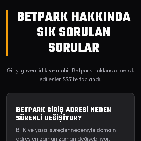
BETPARK HAKKINDA
SIK SORULAN
SORULAR
Giriş, güvenilirlik ve mobil: Betpark hakkında merak
edilenler SSS'te toplandı.
BETPARK GIRIŞ ADRESI NEDEN
SÜREKLI DEĞIŞIYOR?
BTK ve yasal süreçler nedeniyle domain
adresleri zaman zaman değişebiliyor.