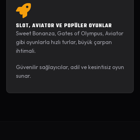
SLOT, AVIATOR VE POPÜLER OYUNLAR
Sweet Bonanza, Gates of Olympus, Aviator
gibi oyunlarla hızlı turlar, büyük çarpan
ihtimali.
Güvenilir sağlayıcılar, adil ve kesintisiz oyun
sunar.