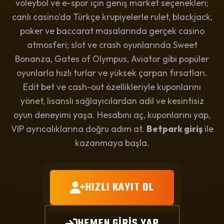
voleybol ve e-spor için geniş market seçenekleri;
canlı casino'da Türkçe krupiyelerle rulet, blackjack,
poker ve baccarat masalarında gerçek casino
atmosferi; slot ve crash oyunlarında Sweet
Bonanza, Gates of Olympus, Aviator gibi popüler
oyunlarla hızlı turlar ve yüksek çarpan fırsatları.
Edit bet ve cash-out özellikleriyle kuponlarını
yönet, lisanslı sağlayıcılardan adil ve kesintisiz
oyun deneyimi yaşa. Hesabını aç, kuponlarını yap,
VIP ayrıcalıklarına doğru adım at.
Betpark giriş
ile
kazanmaya başla.
HIZLI KAYIT OL
HEMEN GİRİŞ YAP