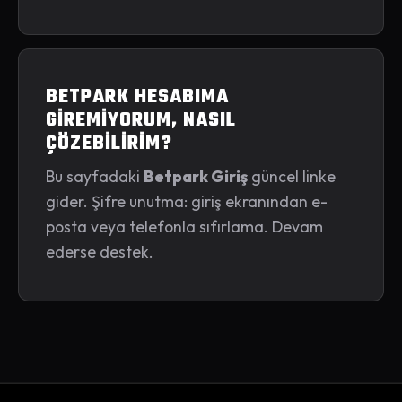
BETPARK HESABIMA
GIREMIYORUM, NASIL
ÇÖZEBILIRIM?
Bu sayfadaki
Betpark Giriş
güncel linke
gider. Şifre unutma: giriş ekranından e-
posta veya telefonla sıfırlama. Devam
ederse destek.