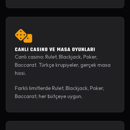
CANLI CASINO VE MASA OYUNLARI
Canlı casino: Rulet, Blackjack, Poker,
Baccarat. Türkçe krupiyeler, gerçek masa
hissi.
Farklı limitlerde Rulet, Blackjack, Poker,
Baccarat; her bütçeye uygun.