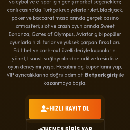
voleybol ve e-spor için geniş market seçenekleri;
canlı casino'da Türkçe krupiyelerle rulet, blackjack,
poker ve baccarat masalarında gerçek casino
atmosferi; slot ve crash oyunlarında Sweet
Bonanza, Gates of Olympus, Aviator gibi popüler
oyunlarla hızlı turlar ve yüksek çarpan fırsatları.
Edit bet ve cash-out özellikleriyle kuponlarını
yönet, lisanslı sağlayıcılardan adil ve kesintisiz
oyun deneyimi yaşa. Hesabını aç, kuponlarını yap,
VIP ayrıcalıklarına doğru adım at.
Betpark giriş
ile
kazanmaya başla.
HIZLI KAYIT OL
HEMEN GİRİŞ YAP