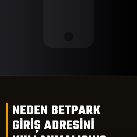
NEDEN BETPARK
GİRİŞ ADRESİNİ