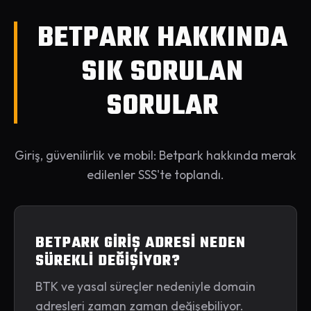
BETPARK HAKKINDA
SIK SORULAN
SORULAR
Giriş, güvenilirlik ve mobil: Betpark hakkında merak
edilenler SSS'te toplandı.
BETPARK GIRIŞ ADRESI NEDEN
SÜREKLI DEĞIŞIYOR?
BTK ve yasal süreçler nedeniyle domain
adresleri zaman zaman değişebiliyor.