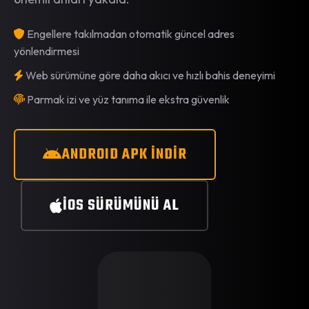
Engellere takılmadan otomatik güncel adres
yönlendirmesi
Web sürümüne göre daha akıcı ve hızlı bahis deneyimi
Parmak izi ve yüz tanıma ile ekstra güvenlik
ANDROID APK İNDİR
IOS SÜRÜMÜNÜ AL