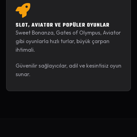
SLOT, AVIATOR VE POPÜLER OYUNLAR
Sweet Bonanza, Gates of Olympus, Aviator
gibi oyunlarla hızlı turlar, büyük çarpan
ihtimali.
Güvenilir sağlayıcılar, adil ve kesintisiz oyun
sunar.