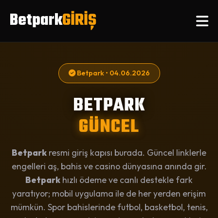
Betpark
GİRİŞ
Betpark • 04.06.2026
BETPARK
GÜNCEL
Betpark
resmi giriş kapısı burada. Güncel linklerle
engelleri aş, bahis ve casino dünyasına anında gir.
Betpark
hızlı ödeme ve canlı destekle fark
yaratıyor; mobil uygulama ile de her yerden erişim
mümkün. Spor bahislerinde futbol, basketbol, tenis,