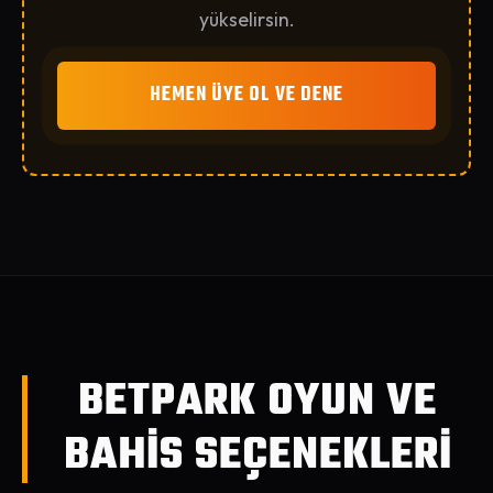
yükselirsin.
HEMEN ÜYE OL VE DENE
BETPARK OYUN VE
BAHİS SEÇENEKLERİ