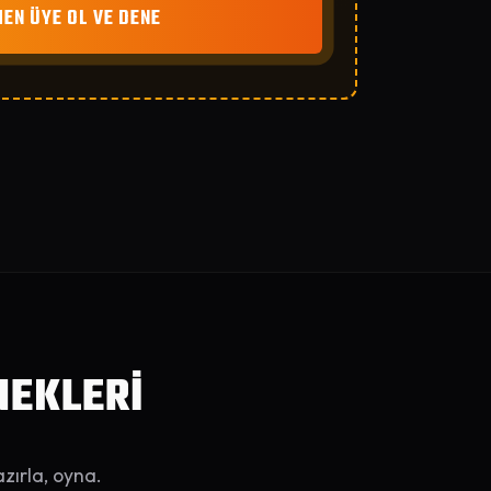
EN ÜYE OL VE DENE
NEKLERİ
zırla, oyna.