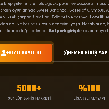
çe krupiyelerle rulet, blackjack, poker ve baccarat masa
e crash oyunlarında Sweet Bonanza, Gates of Olympus, Av
ve yüksek çarpan fırsatları. Edit bet ve cash-out özellikle
ardan adil ve kesintisiz oyun deneyimi yaşa. Hesabını aç, 
calıklarına doğru adım at.
Betpark giriş
ile kazanmaya b
HIZLI KAYIT OL
HEMEN GİRİŞ YAP
5000+
%100
GÜNLÜK BAHİS MARKETİ
LİSANSLI ALTYAPI