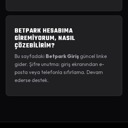
BETPARK HESABIMA
GIREMIYORUM, NASIL
ÇÖZEBILIRIM?
Bu sayfadaki
Betpark Giriş
güncel linke
gider. Şifre unutma: giriş ekranından e-
posta veya telefonla sıfırlama. Devam
ederse destek.