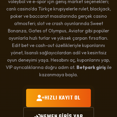
voleybol ve e-spor için geniş market seçenekleri;
canlı casino'da Türkçe krupiyelerle rulet, blackjack,
poker ve baccarat masalarında gerçek casino
atmosferi; slot ve crash oyunlarında Sweet
Bonanza, Gates of Olympus, Aviator gibi popüler
oyunlarla hızlı turlar ve yüksek çarpan fırsatları.
Edit bet ve cash-out özellikleriyle kuponlarını
yönet, lisanslı sağlayıcılardan adil ve kesintisiz
oyun deneyimi yaşa. Hesabını aç, kuponlarını yap,
VIP ayrıcalıklarına doğru adım at.
Betpark giriş
ile
kazanmaya başla.
HIZLI KAYIT OL
HEMEN GİRİŞ YAP