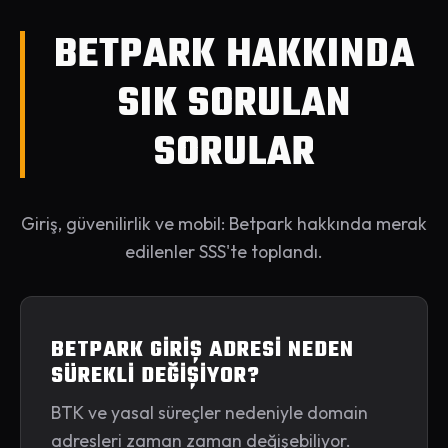
BETPARK HAKKINDA
SIK SORULAN
SORULAR
Giriş, güvenilirlik ve mobil: Betpark hakkında merak
edilenler SSS'te toplandı.
BETPARK GIRIŞ ADRESI NEDEN
SÜREKLI DEĞIŞIYOR?
BTK ve yasal süreçler nedeniyle domain
adresleri zaman zaman değişebiliyor.