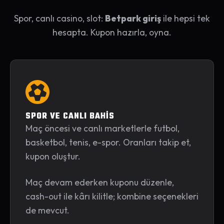
Spor, canlı casino, slot:
Betpark giriş
ile hepsi tek
hesapta. Kupon hazırla, oyna.
SPOR VE CANLI BAHİS
Maç öncesi ve canlı marketlerle futbol,
basketbol, tenis, e-spor. Oranları takip et,
kupon oluştur.
Maç devam ederken kuponu düzenle,
cash-out ile kârı kilitle; kombine seçenekleri
de mevcut.