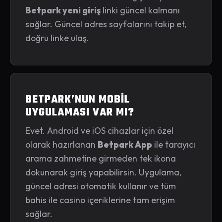
Betpark yeni giriş
linki güncel kalmanı
sağlar. Güncel adres sayfalarını takip et,
doğru linke ulaş.
BETPARK’NUN MOBIL
UYGULAMASI VAR MI?
Evet. Android ve iOS cihazlar için özel
olarak hazırlanan
Betpark App
ile tarayıcı
arama zahmetine girmeden tek ikona
dokunarak giriş yapabilirsin. Uygulama,
güncel adresi otomatik kullanır ve tüm
bahis ile casino içeriklerine tam erişim
sağlar.