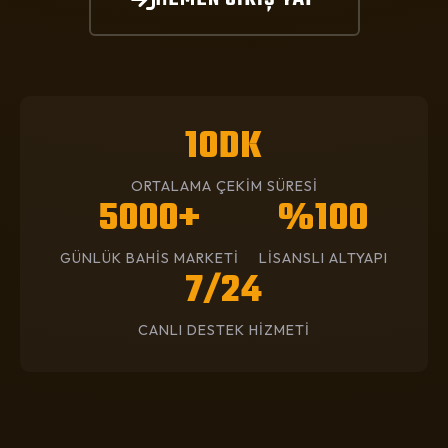
10DK
ORTALAMA ÇEKİM SÜRESİ
5000+
%100
GÜNLÜK BAHİS MARKETİ
LİSANSLI ALTYAPI
7/24
CANLI DESTEK HİZMETİ