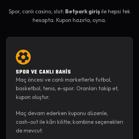
Spor, canlı casino, slot:
Betpark giriş
ile hepsi tek
hesapta. Kupon hazırla, oyna.
SPOR VE CANLI BAHİS
Maç öncesi ve canlı marketlerle futbol,
basketbol, tenis, e-spor. Oranları takip et,
kupon oluştur.
Maç devam ederken kuponu düzenle,
cash-out ile kârı kilitle; kombine seçenekleri
de mevcut.