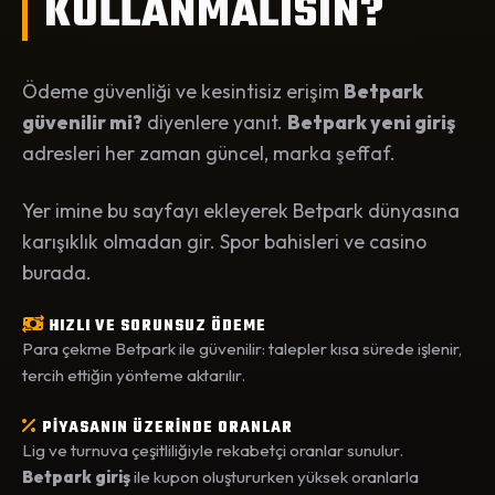
KULLANMALISIN?
Ödeme güvenliği ve kesintisiz erişim
Betpark
güvenilir mi?
diyenlere yanıt.
Betpark yeni giriş
adresleri her zaman güncel, marka şeffaf.
Yer imine bu sayfayı ekleyerek Betpark dünyasına
karışıklık olmadan gir. Spor bahisleri ve casino
burada.
HIZLI VE SORUNSUZ ÖDEME
Para çekme Betpark ile güvenilir: talepler kısa sürede işlenir,
tercih ettiğin yönteme aktarılır.
PİYASANIN ÜZERİNDE ORANLAR
Lig ve turnuva çeşitliliğiyle rekabetçi oranlar sunulur.
Betpark giriş
ile kupon oluştururken yüksek oranlarla