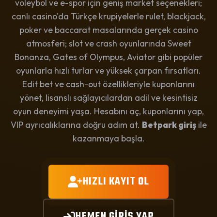
voleybol ve e-spor için geniş market seçenekleri;
canlı casino'da Türkçe krupiyelerle rulet, blackjack,
poker ve baccarat masalarında gerçek casino
atmosferi; slot ve crash oyunlarında Sweet
Bonanza, Gates of Olympus, Aviator gibi popüler
oyunlarla hızlı turlar ve yüksek çarpan fırsatları.
Edit bet ve cash-out özellikleriyle kuponlarını
yönet, lisanslı sağlayıcılardan adil ve kesintisiz
oyun deneyimi yaşa. Hesabını aç, kuponlarını yap,
VIP ayrıcalıklarına doğru adım at.
Betpark giriş
ile
kazanmaya başla.
HIZLI KAYIT OL
HEMEN GİRİŞ YAP